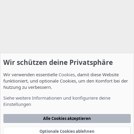
Wir schützen deine Privatsphäre
Wir verwenden essentielle
Cookies
, damit diese Website
funktioniert, und optionale Cookies, um den Komfort bei der
Nutzung zu verbessern.
Allgemein
Siehe weitere Informationen und konfiguriere deine
Einstellungen
Cookies
Deutsch [Du]
Kontakt
Nutzungsbedingungen
Datenschutzerklärung
Hilfe
Alle Cookies akzeptieren
Startseite
R
S
S
Optionale Cookies ablehnen
®
Community platform by XenForo
© 2010-2022 XenForo Ltd.
-
Deutsch von