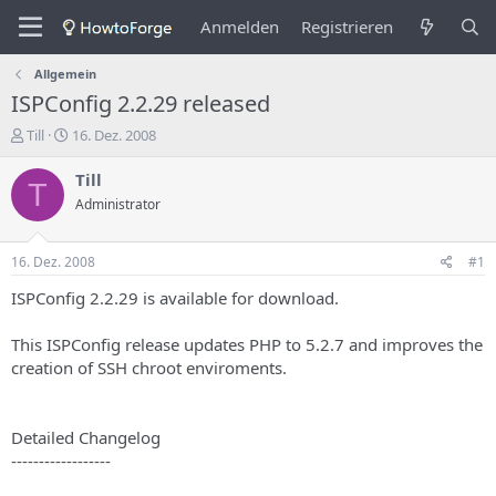
Anmelden
Registrieren
Allgemein
ISPConfig 2.2.29 released
E
E
Till
16. Dez. 2008
r
r
s
s
Till
T
t
t
Administrator
e
e
l
l
l
l
16. Dez. 2008
#1
e
u
r
n
ISPConfig 2.2.29 is available for download.
d
g
e
s
This ISPConfig release updates PHP to 5.2.7 and improves the
s
d
creation of SSH chroot enviroments.
T
a
h
t
e
u
m
m
Detailed Changelog
a
------------------
s