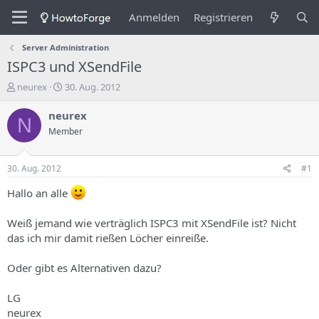
Anmelden
Registrieren
Server Administration
ISPC3 und XSendFile
E
E
neurex
30. Aug. 2012
r
r
s
s
neurex
N
t
t
Member
e
e
l
l
l
l
30. Aug. 2012
#1
e
u
r
n
Hallo an alle
d
g
e
s
Weiß jemand wie verträglich ISPC3 mit XSendFile ist? Nicht
s
d
das ich mir damit rießen Löcher einreiße.
T
a
h
t
e
u
Oder gibt es Alternativen dazu?
m
m
a
LG
s
neurex