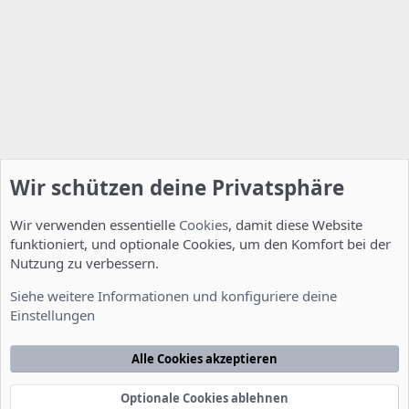
Wir schützen deine Privatsphäre
Wir verwenden essentielle
Cookies
, damit diese Website
funktioniert, und optionale Cookies, um den Komfort bei der
Nutzung zu verbessern.
Allgemein
Siehe weitere Informationen und konfiguriere deine
Einstellungen
Cookies
Deutsch [Du]
Kontakt
Nutzungsbedingungen
Datenschutzerklärung
Hilfe
Alle Cookies akzeptieren
Startseite
R
S
S
Optionale Cookies ablehnen
®
Community platform by XenForo
© 2010-2022 XenForo Ltd.
-
Deutsch von
-