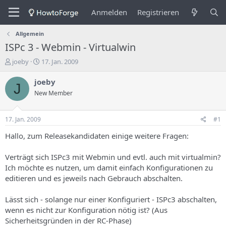
Anmelden
Registrieren
Allgemein
ISPc 3 - Webmin - Virtualwin
E
E
joeby
17. Jan. 2009
r
r
s
s
joeby
J
t
t
New Member
e
e
l
l
l
l
17. Jan. 2009
#1
e
u
r
n
Hallo, zum Releasekandidaten einige weitere Fragen:
d
g
e
s
Verträgt sich ISPc3 mit Webmin und evtl. auch mit virtualmin?
s
d
Ich möchte es nutzen, um damit einfach Konfigurationen zu
T
a
editieren und es jeweils nach Gebrauch abschalten.
h
t
e
u
m
m
Lässt sich - solange nur einer Konfiguriert - ISPc3 abschalten,
a
wenn es nicht zur Konfiguration nötig ist? (Aus
s
Sicherheitsgründen in der RC-Phase)