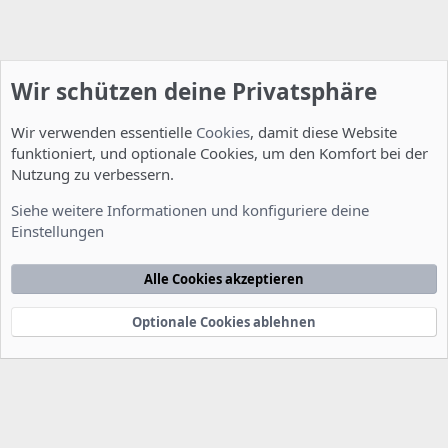
Wir schützen deine Privatsphäre
Wir verwenden essentielle
Cookies
, damit diese Website
funktioniert, und optionale Cookies, um den Komfort bei der
Nutzung zu verbessern.
Entwicklerforum
Siehe weitere Informationen und konfiguriere deine
Einstellungen
Cookies
Deutsch [Du]
Kontakt
Nutzungsbedingungen
Datenschutzerklärung
Hilfe
Alle Cookies akzeptieren
Startseite
R
S
S
Optionale Cookies ablehnen
®
Community platform by XenForo
© 2010-2022 XenForo Ltd.
-
Deutsch von
-
xenDach
©2010-2014
F
e
e
d