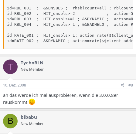
id=RBL_001  ;  &&DNSBLS ;  rhsblcount=all ; rblcount=
id=RBL_002  ;  HIT_dnsbls>=2             ;  action=55
id=RBL_003  ;  HIT_dnsbls>=1 ; &&DYNAMIC ;  action=RE
id=RBL_004  ;  HIT_dnsbls>=1 ; &&BADHELO ;  action=RE
id=RATE_001 ;  HIT_dnsbls>=1; action=rate($$client_ad
id=RATE_002 ;  &&DYNAMIC ; action=rate($$client_addre
TychoBLN
T
New Member
10. Dez. 2008
#8
ah das werde ich mal ausprobieren, wenn die 3.0.0.8er
rauskommt
bibabu
B
New Member