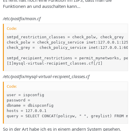
Funktionen an und ausschalten kann...
/etc/postfix/main.cf
Code:
smtpd_restriction_classes = check_polw, check_grey

check_polw = check_policy_service inet:127.0.0.1:12525
check_grey =  check_policy_service inet:127.0.0.1:6000
smtpd_recipient_restrictions = permit_mynetworks, per
[I]mysql-virtual-recipient_classes.cf[/I]
/etc/postfix/mysql-virtual-recipient_classes.cf
Code:
user = ispconfig

password = 

dbname = dbispconfig

hosts = 127.0.0.1

query = SELECT CONCAT(policyw, " ", greylist) FROM ma
So in der Art habe ich es in einem andern System gesehen.