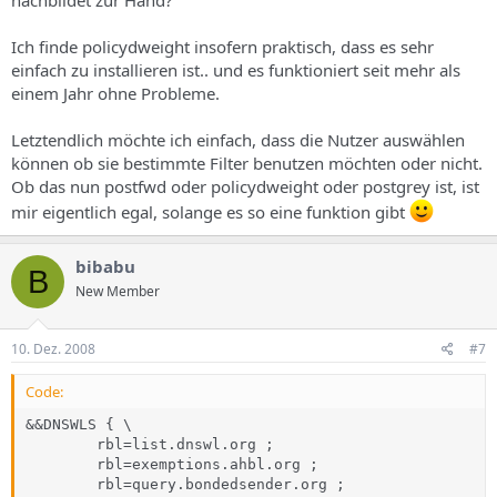
nachbildet zur Hand?
Ich finde policydweight insofern praktisch, dass es sehr
einfach zu installieren ist.. und es funktioniert seit mehr als
einem Jahr ohne Probleme.
Letztendlich möchte ich einfach, dass die Nutzer auswählen
können ob sie bestimmte Filter benutzen möchten oder nicht.
Ob das nun postfwd oder policydweight oder postgrey ist, ist
mir eigentlich egal, solange es so eine funktion gibt
bibabu
B
New Member
10. Dez. 2008
#7
Code:
&&DNSWLS { \

        rbl=list.dnswl.org ;                         
        rbl=exemptions.ahbl.org ;                    
        rbl=query.bondedsender.org ;                 