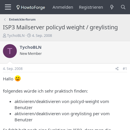
Anmelden
Registrieren
Entwicklerforum
ISP3 Mailserver policyd weight / greylisting
E
E
TychoBLN
4. Sep. 2008
r
r
s
s
TychoBLN
T
t
t
New Member
e
e
l
l
l
l
4. Sep. 2008
#1
e
u
r
n
Hallo
d
g
e
s
folgendes würde ich sehr praktisch finden:
s
d
T
a
aktivieren/deaktivieren von polcyd-weight vom
h
t
Benutzer
e
u
aktivieren/deaktivieren von greylisting per vom
m
m
a
Benutzer
s
Es fehlt halt noch eine Funktion im ISP3, dass man die