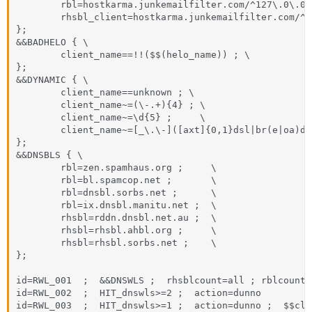
        rbl=hostkarma.junkemailfilter.com/^127\.0\.0\
        rhsbl_client=hostkarma.junkemailfilter.com/^1
};

&&BADHELO { \

        client_name==!!($$(helo_name)) ; \

};

&&DYNAMIC { \

        client_name==unknown ; \

        client_name~=(\-.+){4} ; \

        client_name~=\d{5} ;     \

        client_name~=[_\.\-]([axt]{0,1}dsl|br(e|oa)db
};

&&DNSBLS { \

        rbl=zen.spamhaus.org ;     \

        rbl=bl.spamcop.net ;       \

        rbl=dnsbl.sorbs.net ;      \

        rbl=ix.dnsbl.manitu.net ;  \

        rhsbl=rddn.dnsbl.net.au ;  \

        rhsbl=rhsbl.ahbl.org ;     \

        rhsbl=rhsbl.sorbs.net ;    \

};

id=RWL_001  ;  &&DNSWLS ;  rhsblcount=all ; rblcount=
id=RWL_002  ;  HIT_dnswls>=2 ;  action=dunno

id=RWL_003  ;  HIT_dnswls>=1 ;  action=dunno ;  $$cli