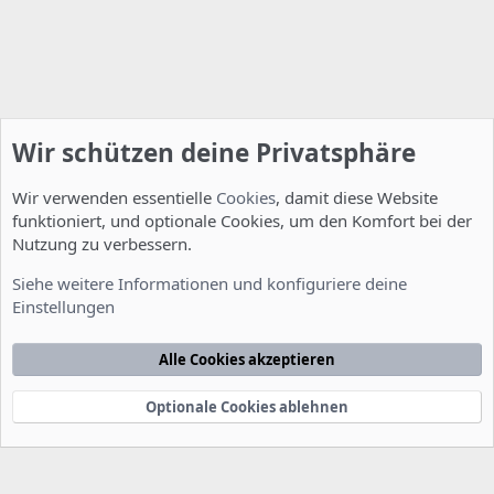
Wir schützen deine Privatsphäre
Wir verwenden essentielle
Cookies
, damit diese Website
funktioniert, und optionale Cookies, um den Komfort bei der
Nutzung zu verbessern.
Entwicklerforum
Siehe weitere Informationen und konfiguriere deine
Einstellungen
Cookies
Deutsch [Du]
Kontakt
Nutzungsbedingungen
Datenschutzerklärung
Hilfe
Alle Cookies akzeptieren
Startseite
R
S
S
Optionale Cookies ablehnen
®
Community platform by XenForo
© 2010-2022 XenForo Ltd.
-
Deutsch von
-
xenDach
©2010-2014
F
e
e
d