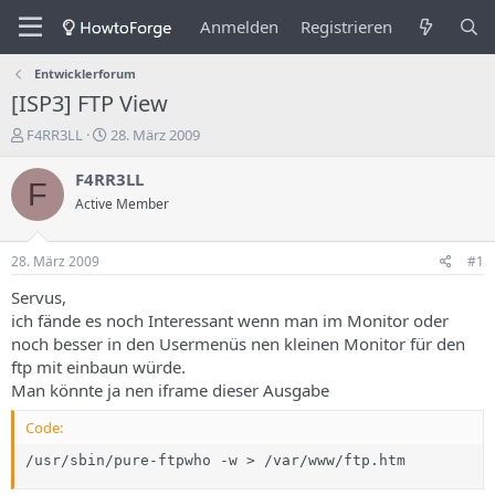
Anmelden
Registrieren
Entwicklerforum
[ISP3] FTP View
E
E
F4RR3LL
28. März 2009
r
r
s
s
F4RR3LL
F
t
t
Active Member
e
e
l
l
l
l
28. März 2009
#1
e
u
r
n
Servus,
d
g
ich fände es noch Interessant wenn man im Monitor oder
e
s
noch besser in den Usermenüs nen kleinen Monitor für den
s
d
ftp mit einbaun würde.
T
a
Man könnte ja nen iframe dieser Ausgabe
h
t
e
u
Code:
m
m
a
/usr/sbin/pure-ftpwho -w > /var/www/ftp.htm
s