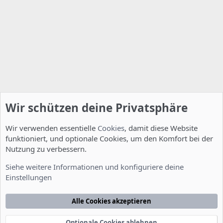
Wir schützen deine Privatsphäre
Wir verwenden essentielle
Cookies
, damit diese Website
funktioniert, und optionale Cookies, um den Komfort bei der
Nutzung zu verbessern.
Entwicklerforum
Siehe weitere Informationen und konfiguriere deine
Einstellungen
Cookies
Deutsch [Du]
Kontakt
Nutzungsbedingungen
Datenschutzerklärung
Hilfe
Alle Cookies akzeptieren
Startseite
R
S
S
Optionale Cookies ablehnen