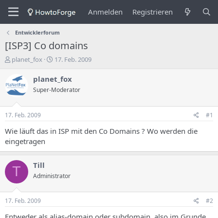
Anmelden
Registrieren
Entwicklerforum
[ISP3] Co domains
E
E
planet_fox
17. Feb. 2009
r
r
s
s
planet_fox
t
t
Super-Moderator
e
e
l
l
l
l
17. Feb. 2009
#1
e
u
r
n
Wie läuft das in ISP mit den Co Domains ? Wo werden die
d
g
eingetragen
e
s
s
d
T
a
Till
T
h
t
Administrator
e
u
m
m
a
17. Feb. 2009
#2
s
Entweder als alias-domain oder subdomain, also im Grunde