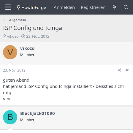
Anmelden
Registrieren
Allgemein
ISP Config und Icinga
E
E
vikozo
23. Nov. 2012
r
r
s
s
vikozo
V
t
t
Member
e
e
l
l
l
l
23. Nov. 2012
#1
e
u
r
n
guten Abend
d
g
hat jemand ISP Config und Icinga Installiert - beisst es sich?
e
s
mfg
s
d
vinc
T
a
h
t
e
u
BlackJack01090
B
m
m
Member
a
s