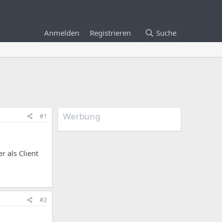
Anmelden
Registrieren
Suche
Werbung
#1
 als Client
#2