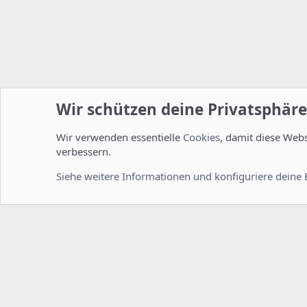
Wir schützen deine Privatsphäre
Wir verwenden essentielle
Cookies
, damit diese Web
Startseite
Foren
ISPConfig
Entwicklerforum
verbessern.
Cookies
Deutsch [Du]
Siehe weitere Informationen und konfiguriere deine 
Comm