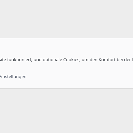
site funktioniert, und optionale Cookies, um den Komfort bei der
Kontakt
Nutzungsb
Einstellungen
®
unity platform by XenForo
© 2010-2022 XenForo Ltd.
-
Deutsch von xenDach
©2010