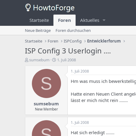
Startseite
Foren
Aktuelles
Neue Beiträge
Foren durchsuchen
Startseite
Foren
ISPConfig
Entwicklerforum
ISP Config 3 Userlogin ....
E
E
sumsebum
1. Juli 2008
r
r
s
s
1. Juli 2008
t
t
S
Hm was muss ich bewerkstellig
e
e
l
l
l
l
Hatte einen Neuen Client angel
e
u
lässt er mich nicht rein .......
sumsebum
r
n
d
g
New Member
e
s
s
d
1. Juli 2008
T
a
S
h
t
Hat sich erledigt .......