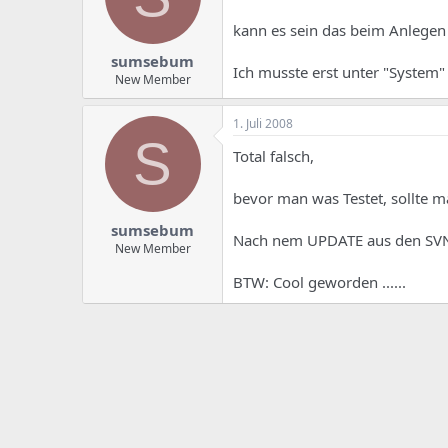
e
u
m
m
kann es sein das beim Anlegen 
a
s
sumsebum
Ich musste erst unter "System"
New Member
1. Juli 2008
S
Total falsch,
bevor man was Testet, sollte ma
sumsebum
Nach nem UPDATE aus den SVN w
New Member
BTW: Cool geworden ......