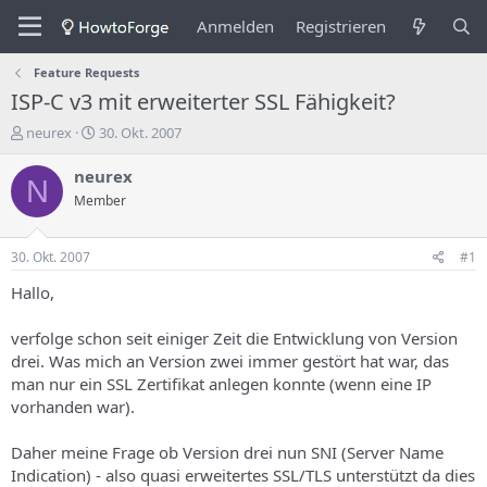
Anmelden
Registrieren
Feature Requests
ISP-C v3 mit erweiterter SSL Fähigkeit?
E
E
neurex
30. Okt. 2007
r
r
s
s
neurex
N
t
t
Member
e
e
l
l
l
l
30. Okt. 2007
#1
e
u
r
n
Hallo,
d
g
e
s
verfolge schon seit einiger Zeit die Entwicklung von Version
s
d
drei. Was mich an Version zwei immer gestört hat war, das
T
a
man nur ein SSL Zertifikat anlegen konnte (wenn eine IP
h
t
vorhanden war).
e
u
m
m
a
Daher meine Frage ob Version drei nun SNI (Server Name
s
Indication) - also quasi erweitertes SSL/TLS unterstützt da dies