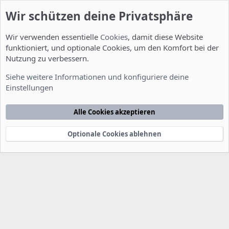
Wir schützen deine Privatsphäre
Wir verwenden essentielle
Cookies
, damit diese Website
funktioniert, und optionale Cookies, um den Komfort bei der
Nutzung zu verbessern.
Feature Requests
Siehe weitere Informationen und konfiguriere deine
Einstellungen
Cookies
Deutsch [Du]
Kontakt
Nutzungsbedingungen
Datenschutzerklärung
Hilfe
Alle Cookies akzeptieren
Startseite
R
S
S
Optionale Cookies ablehnen
®
Community platform by XenForo
© 2010-2022 XenForo Ltd.
-
Deutsch von
-
xenDach
©2010-2014
F
e
e
d