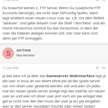
Du brauchst keinen 2. FTP Server. Wenn Du zusätzliche FTP
Accounts benötigts, die nicht über ISPConfig laufen, dann
lege einefach einen neuen Linux User an, z.B. mit dem Befehl
"adduser" und gebe diesem User die Shell "/bin/false" und als
Home Verzeichnis nimmst Du das Verzeichnis, in dem der
User die Dateien ablegen können soll. Der User kann sich
dann per FTP einloggen.
soritose
S
New Member
17. Juli 2008
#3
ja das weis ich ja aber das
Gameserver Webinterface
legt ja
die user in linux an nur ebent ohne pw da der spiele server
nür von disen user gestartet werden soll und wen ich jedes
mal ein neuen spiele server anlege legt das interfac ein neuen
user an und wen ich disen user jest noch ein pw anleget dan
get es nicht mer den dan muss der user ja ein pw eingeben
wen er den server neustaten möchte oder evben stoben