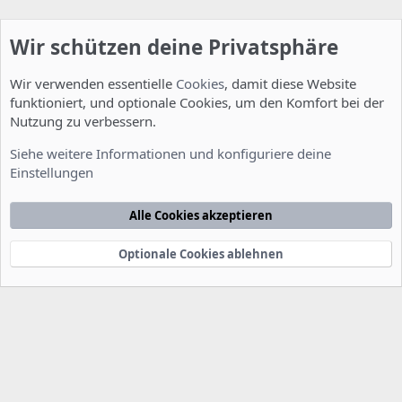
Wir schützen deine Privatsphäre
Wir verwenden essentielle
Cookies
, damit diese Website
funktioniert, und optionale Cookies, um den Komfort bei der
Nutzung zu verbessern.
Installation und Konfiguration
Siehe weitere Informationen und konfiguriere deine
Einstellungen
Cookies
Deutsch [Du]
Kontakt
Nutzungsbedingungen
Datenschutzerklärung
Hilfe
Alle Cookies akzeptieren
Startseite
R
S
S
Optionale Cookies ablehnen
®
Community platform by XenForo
© 2010-2022 XenForo Ltd.
-
Deutsch von
-
xenDach
©2010-2014
F
e
e
d