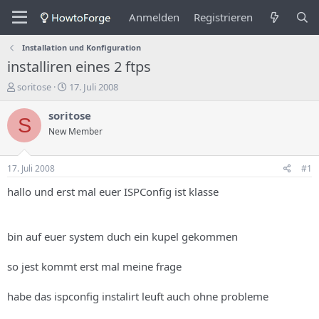
Anmelden
Registrieren
Installation und Konfiguration
installiren eines 2 ftps
E
E
soritose
17. Juli 2008
r
r
s
s
soritose
S
t
t
New Member
e
e
l
l
l
l
17. Juli 2008
#1
e
u
r
n
hallo und erst mal euer ISPConfig ist klasse
d
g
e
s
s
d
bin auf euer system duch ein kupel gekommen
T
a
h
t
so jest kommt erst mal meine frage
e
u
m
m
a
habe das ispconfig instalirt leuft auch ohne probleme
s