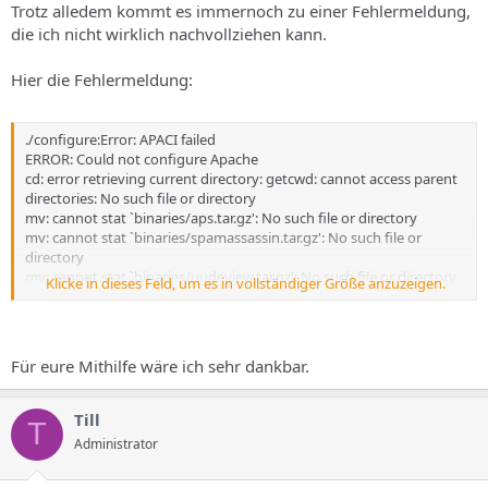
Trotz alledem kommt es immernoch zu einer Fehlermeldung,
die ich nicht wirklich nachvollziehen kann.
Hier die Fehlermeldung:
./configure:Error: APACI failed
ERROR: Could not configure Apache
cd: error retrieving current directory: getcwd: cannot access parent
directories: No such file or directory
mv: cannot stat `binaries/aps.tar.gz': No such file or directory
mv: cannot stat `binaries/spamassassin.tar.gz': No such file or
directory
mv: cannot stat `binaries/uudeview.tar.gz': No such file or directory
Klicke in dieses Feld, um es in vollständiger Größe anzuzeigen.
mv: cannot stat `binaries/clamav.tar.gz': No such file or directory
mv: cannot stat `binaries/cronolog': No such file or directory
mv: cannot stat `binaries/cronosplit': No such file or directory
mv: cannot stat `binaries/ispconfig_tcpserver': No such file or
Für eure Mithilfe wäre ich sehr dankbar.
directory
mv: cannot stat `binaries/zip': No such file or directory
mv: cannot stat `binaries/unzip': No such file or directory
Till
T
tar: spamassassin.tar.gz: Cannot open: No such file or directory
Administrator
tar: Error is not recoverable: exiting now
tar: Child returned status 2