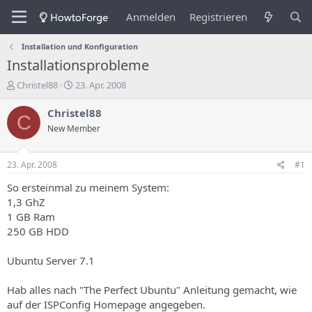
Anmelden
Registrieren
Installation und Konfiguration
Installationsprobleme
E
E
Christel88
23. Apr. 2008
r
r
s
s
Christel88
C
t
t
New Member
e
e
l
l
l
l
23. Apr. 2008
#1
e
u
r
n
So ersteinmal zu meinem System:
d
g
1,3 GhZ
e
s
1 GB Ram
s
d
250 GB HDD
T
a
h
t
Ubuntu Server 7.1
e
u
m
m
a
Hab alles nach "The Perfect Ubuntu" Anleitung gemacht, wie
s
auf der ISPConfig Homepage angegeben.