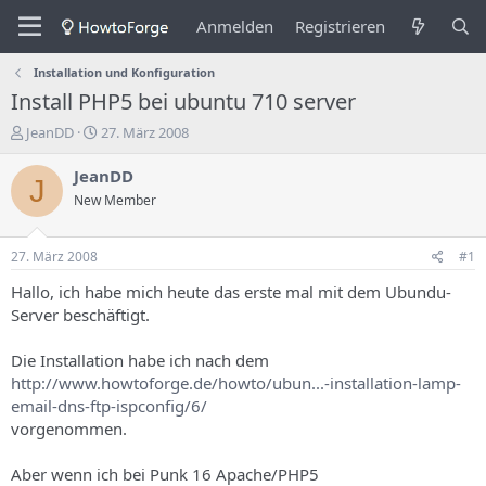
Anmelden
Registrieren
Installation und Konfiguration
Install PHP5 bei ubuntu 710 server
E
E
JeanDD
27. März 2008
r
r
s
s
JeanDD
J
t
t
New Member
e
e
l
l
l
l
27. März 2008
#1
e
u
r
n
Hallo, ich habe mich heute das erste mal mit dem Ubundu-
d
g
Server beschäftigt.
e
s
s
d
Die Installation habe ich nach dem
T
a
http://www.howtoforge.de/howto/ubun...-installation-lamp-
h
t
email-dns-ftp-ispconfig/6/
e
u
m
m
vorgenommen.
a
s
Aber wenn ich bei Punk 16 Apache/PHP5