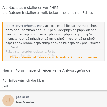
Als Nächstes installieren wir PHP5:
die Dateien Installieren will, bekomme ich einen Fehler.
root@server1:/home/jean
# apt-get install libapache2-mod-php5
php5 php5-common php5-curl php5-dev php5-gd php5-idn php-
pear php5-imagick php5-imap php5-json php5-mcrypt php5-
memcache php5-mhash php5-ming php5-mysql php5-ps php5-
pspell php5-recode php5-snmp php5-sqlite php5-tidy php5-xmlrpc
php5-xsl
Paketlisten werden gelesen... Fertig
AbhÃ¤ngigkeitsbaum wird aufgebaut
Klicke in dieses Feld, um es in vollständiger Größe anzuzeigen.
Reading state information... Fertig
Paket php5-json ist ein virtuelles Paket, das bereitgestellt wird von:
php5-common 5.2.3-1ubuntu6.3
Hier im Forum habe ich leider keine Antwort gefunden.
Sie sollten eines explizit zum Installieren auswÃ¤hlen.
E: Paket php5-json hat keinen Installationskandidaten
Für Infos wär ich dankbar
Jean
JeanDD
J
New Member