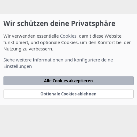
Wir schützen deine Privatsphäre
Wir verwenden essentielle
Cookies
, damit diese Website
funktioniert, und optionale Cookies, um den Komfort bei der
Nutzung zu verbessern.
Installation und Konfiguration
Siehe weitere Informationen und konfiguriere deine
Einstellungen
Cookies
Deutsch [Du]
Kontakt
Nutzungsbedingungen
Datenschutzerklärung
Hilfe
Alle Cookies akzeptieren
Startseite
R
S
S
Optionale Cookies ablehnen
®
Community platform by XenForo
© 2010-2022 XenForo Ltd.
-
Deutsch von
-
xenDach
©2010-2014
F
e
e
d