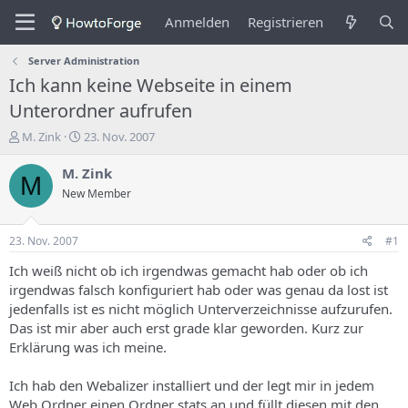
Anmelden
Registrieren
Server Administration
Ich kann keine Webseite in einem
Unterordner aufrufen
E
E
M. Zink
23. Nov. 2007
r
r
s
s
M. Zink
M
t
t
New Member
e
e
l
l
l
l
23. Nov. 2007
#1
e
u
r
n
Ich weiß nicht ob ich irgendwas gemacht hab oder ob ich
d
g
irgendwas falsch konfiguriert hab oder was genau da lost ist
e
s
jedenfalls ist es nicht möglich Unterverzeichnisse aufzurufen.
s
d
Das ist mir aber auch erst grade klar geworden. Kurz zur
T
a
Erklärung was ich meine.
h
t
e
u
m
m
Ich hab den Webalizer installiert und der legt mir in jedem
a
Web Ordner einen Ordner stats an und füllt diesen mit den