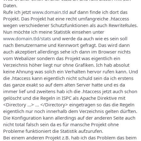
s
Daten.
Rufe ich jetzt
www.domain.tld
auf dann finde ich dort das
Projekt. Das Projekt hat eine recht umfangreiche .htaccess
wegen verschiedener Schutzfunktionen als auch RewriteRules.
Nun möchte ich meine Statistik einsehen unter
www.domain.tld/stats
und werde da auch wie es sein soll
nach Benutzername und Kennwort gefragt. Das wird dann
auch akzeptiert allerdings sehe ich dann im Browser nichts
vom Webalizer sondern das Projekt was eigentlich ein
Verzeichnis höher liegt nur ohne Grafiken. Ich hab absolut
keine Ahnung was solch ein Verhalten hervor rufen kann. Und
die .htaccess kann eigentlich nicht schuld sein da ich erstens
das ganze exakt so auf dem alten Server hatte und es da
immer lief und zweitens hab ich die .htaccess jetzt auch schon
gelöscht und die Regeln in ISPC als Apache Direktive mit
<Directory ...> ... </Directory> eingetragen so das die Regeln
eigentlich nur noch innerhalb dem Verzeichnis gelten dürften.
Die Konfiguration kann allerdings auf der anderen Seite auch
nicht total falsch sein da es für mansche Projekt ohne
Probleme funktioniert die Statistik aufzurufen.
Bei einem anderen Projekt z.B. hab ich das Problem das beim