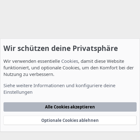
Wir schützen deine Privatsphäre
Wir verwenden essentielle
Cookies
, damit diese Website
funktioniert, und optionale Cookies, um den Komfort bei der
Nutzung zu verbessern.
Server Administration
Siehe weitere Informationen und konfiguriere deine
Einstellungen
Cookies
Deutsch [Du]
Kontakt
Nutzungsbedingungen
Datenschutzerklärung
Hilfe
Alle Cookies akzeptieren
Startseite
R
S
S
Optionale Cookies ablehnen
®
Community platform by XenForo
© 2010-2022 XenForo Ltd.
-
Deutsch von
-
xenDach
©2010-2014
F
e
e