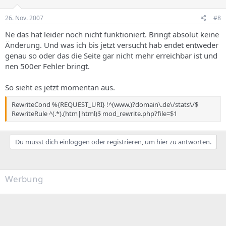
26. Nov. 2007
#8
Ne das hat leider noch nicht funktioniert. Bringt absolut keine
Änderung. Und was ich bis jetzt versucht hab endet entweder
genau so oder das die Seite gar nicht mehr erreichbar ist und
nen 500er Fehler bringt.
So sieht es jetzt momentan aus.
RewriteCond %{REQUEST_URI} !^(www.)?domain\.de\/stats\/$
RewriteRule ^(.*).(htm|html)$ mod_rewrite.php?file=$1
Du musst dich einloggen oder registrieren, um hier zu antworten.
Werbung