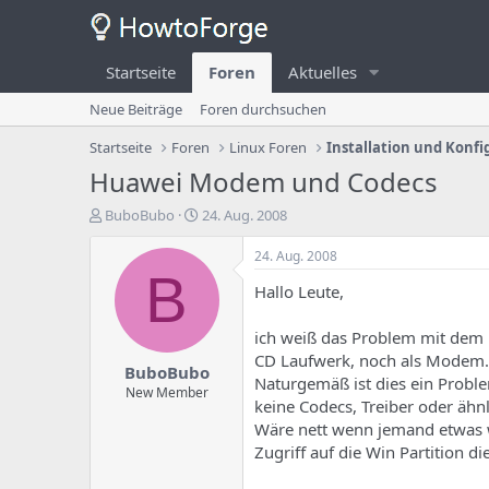
Startseite
Foren
Aktuelles
Neue Beiträge
Foren durchsuchen
Startseite
Foren
Linux Foren
Installation und Konfi
Huawei Modem und Codecs
E
E
BuboBubo
24. Aug. 2008
r
r
s
s
24. Aug. 2008
t
t
B
Hallo Leute,
e
e
l
l
l
l
ich weiß das Problem mit dem 
e
u
CD Laufwerk, noch als Modem. 
BuboBubo
r
n
Naturgemäß ist dies ein Proble
d
g
New Member
keine Codecs, Treiber oder äh
e
s
Wäre nett wenn jemand etwas w
s
d
T
a
Zugriff auf die Win Partition di
h
t