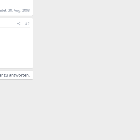
eitet:
30. Aug. 2008
#2
er zu antworten.