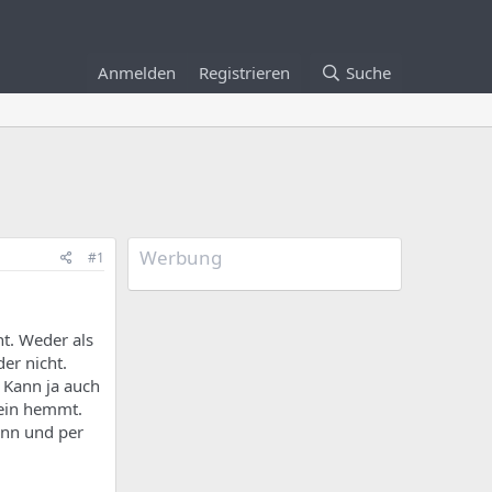
Anmelden
Registrieren
Suche
Werbung
#1
t. Weder als
er nicht.
 Kann ja auch
mein hemmt.
ann und per