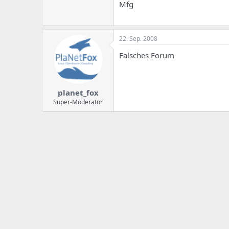
e
u
Mfg
m
m
a
s
22. Sep. 2008
Falsches Forum
planet_fox
Super-Moderator