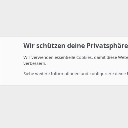
Wir schützen deine Privatsphäre
Wir verwenden essentielle
Cookies
, damit diese Web
Startseite
Foren
Linux Foren
Installation und Konfi
verbessern.
Cookies
Deutsch [Du]
Siehe weitere Informationen und konfiguriere deine 
Comm