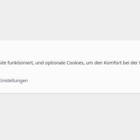
site funktioniert, und optionale Cookies, um den Komfort bei der
guration
Kontakt
Nutzungsb
Einstellungen
®
unity platform by XenForo
© 2010-2022 XenForo Ltd.
-
Deutsch von xenDach
©2010