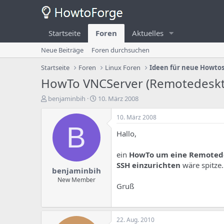
Startseite
Foren
Aktuelles
Neue Beiträge
Foren durchsuchen
Startseite
Foren
Linux Foren
Ideen für neue Howto
HowTo VNCServer (Remotedeskt
E
E
benjaminbih
10. März 2008
r
r
s
s
10. März 2008
t
t
B
Hallo,
e
e
l
l
l
l
ein
HowTo um eine Remoted
e
u
SSH
einzurichten
wäre spitze.
benjaminbih
r
n
d
g
New Member
Gruß
e
s
s
d
T
a
h
t
22. Aug. 2010