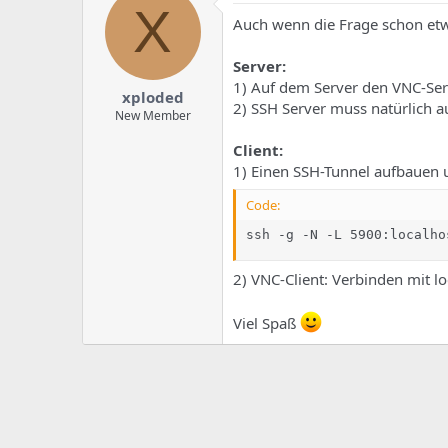
e
u
X
m
m
Auch wenn die Frage schon etwas
a
s
Server:
1) Auf dem Server den VNC-Serv
xploded
2) SSH Server muss natürlich a
New Member
Client:
1) Einen SSH-Tunnel aufbauen u
Code:
ssh -g -N -L 5900:localho
2) VNC-Client: Verbinden mit l
Viel Spaß