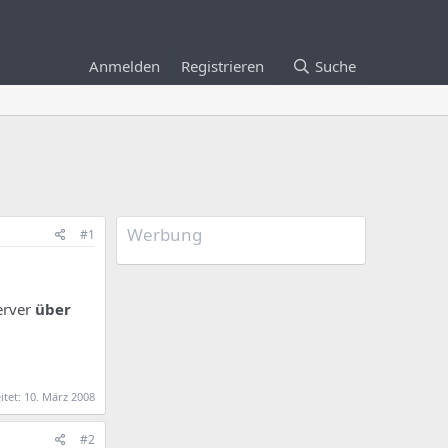
Anmelden
Registrieren
Suche
Werbung
#1
erver
über
itet:
10. März 2008
#2