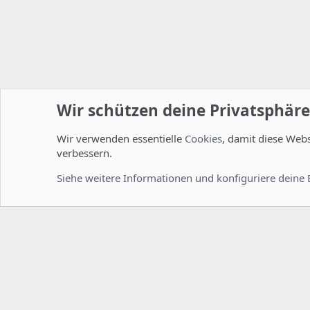
Wir schützen deine Privatsphäre
Wir verwenden essentielle
Cookies
, damit diese Web
Startseite
Foren
Linux Foren
Ideen für neue Howto
verbessern.
Cookies
Deutsch [Du]
Siehe weitere Informationen und konfiguriere deine 
Comm