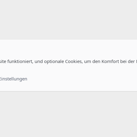
site funktioniert, und optionale Cookies, um den Komfort bei der
s
Kontakt
Nutzungsb
Einstellungen
®
unity platform by XenForo
© 2010-2022 XenForo Ltd.
-
Deutsch von xenDach
©2010