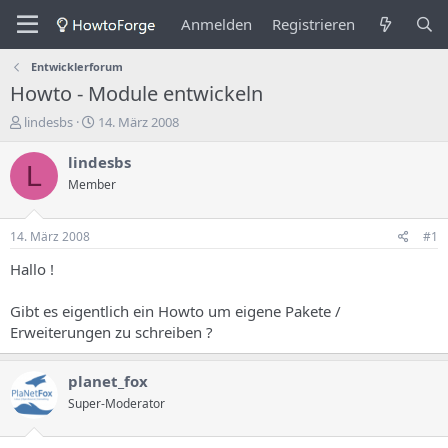
Anmelden
Registrieren
Entwicklerforum
Howto - Module entwickeln
E
E
lindesbs
14. März 2008
r
r
s
s
lindesbs
L
t
t
Member
e
e
l
l
l
l
14. März 2008
#1
e
u
r
n
Hallo !
d
g
e
s
Gibt es eigentlich ein Howto um eigene Pakete /
s
d
Erweiterungen zu schreiben ?
T
a
h
t
e
u
planet_fox
m
m
Super-Moderator
a
s