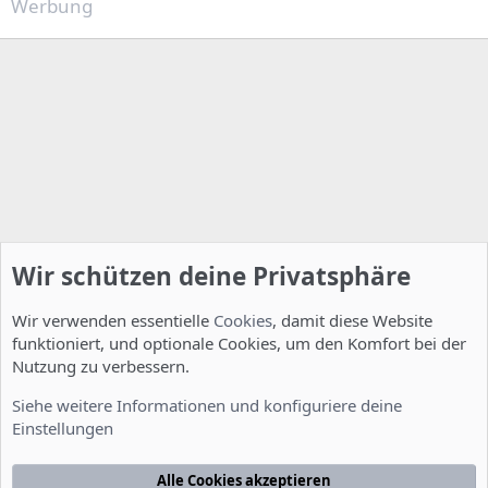
Werbung
e
n
:
Wir schützen deine Privatsphäre
Wir verwenden essentielle
Cookies
, damit diese Website
funktioniert, und optionale Cookies, um den Komfort bei der
Nutzung zu verbessern.
Allgemein
Siehe weitere Informationen und konfiguriere deine
Einstellungen
Cookies
Deutsch [Du]
Kontakt
Nutzungsbedingungen
Datenschutzerklärung
Hilfe
Alle Cookies akzeptieren