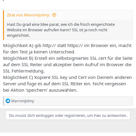
Zitat von MarroniJohny:
Hast Du grad eine Idee parat, wie ich die frisch eingerichtete
Website im Browser aufrufen kann? SSL ist ja noch nicht
eingerichtet.
Möglichkeit A) gib http:// statt https:// im Browser ein, macht
für den Test ja keinen Unterschied.
Möglichkeit B) Erstell ein selbstsigniertes SSL cert für die Seite
auf dem SSL Reiter und akzeptier beim Aufruf im Browser die
SSL Fehlermeldung.
Möglichkeit C) Kopiere SSL key und Cert von Deinem anderen
Server und füge es auf dem SSL REiter ein. Nicht vergessen
bei Aktion 'speichern' auszuwählen.
R
MarroniJohny
e
a
k
Du musst dich einloggen oder registrieren, um hier zu antworten.
t
i
o
n