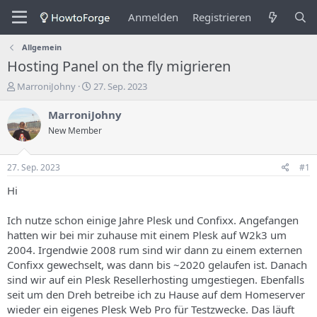
Anmelden
Registrieren
Allgemein
Hosting Panel on the fly migrieren
E
E
MarroniJohny
27. Sep. 2023
r
r
s
s
MarroniJohny
t
t
New Member
e
e
l
l
l
l
27. Sep. 2023
#1
e
u
r
n
Hi
d
g
e
s
Ich nutze schon einige Jahre Plesk und Confixx. Angefangen
s
d
hatten wir bei mir zuhause mit einem Plesk auf W2k3 um
T
a
2004. Irgendwie 2008 rum sind wir dann zu einem externen
h
t
Confixx gewechselt, was dann bis ~2020 gelaufen ist. Danach
e
u
m
m
sind wir auf ein Plesk Resellerhosting umgestiegen. Ebenfalls
a
seit um den Dreh betreibe ich zu Hause auf dem Homeserver
s
wieder ein eigenes Plesk Web Pro für Testzwecke. Das läuft