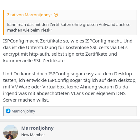
Zitat von MarroniJohny:
kann man das mit den Zertifikaten ohne grossen Aufwand auch so
machen wie beim Plesk?
ISPConfig macht Zertifikate so, wie es ISPConfig macht. Und
das ist die Unterstützung für kostenlose SSL certs via Let's
encrypt mit http-auth, selbst signierte Zertifikate und
kommerzielle SSL Zertifikate.
Und Du kannst doch ISPConfig sogar easy auf dem Desktop
testen, ich entwickle ISPConfig sogar täglich auf dem desktop,
mit VMWare oder Virtualbox, keine Ahnung warum Du da
irgend was mit abgeschotteten VLans oder eigenem DNS
Server machen willst.
R
MarroniJohny
e
a
k
MarroniJohny
t
New Member
i