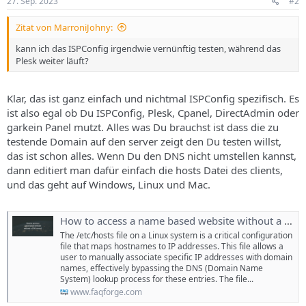
27. Sep. 2023
#2
Zitat von MarroniJohny:
kann ich das ISPConfig irgendwie vernünftig testen, während das
Plesk weiter läuft?
Klar, das ist ganz einfach und nichtmal ISPConfig spezifisch. Es
ist also egal ob Du ISPConfig, Plesk, Cpanel, DirectAdmin oder
garkein Panel mutzt. Alles was Du brauchst ist dass die zu
testende Domain auf den server zeigt den Du testen willst,
das ist schon alles. Wenn Du den DNS nicht umstellen kannst,
dann editiert man dafür einfach die hosts Datei des clients,
und das geht auf Windows, Linux und Mac.
How to access a name based website without a DNS record
The /etc/hosts file on a Linux system is a critical configuration
file that maps hostnames to IP addresses. This file allows a
user to manually associate specific IP addresses with domain
names, effectively bypassing the DNS (Domain Name
System) lookup process for these entries. The file...
www.faqforge.com