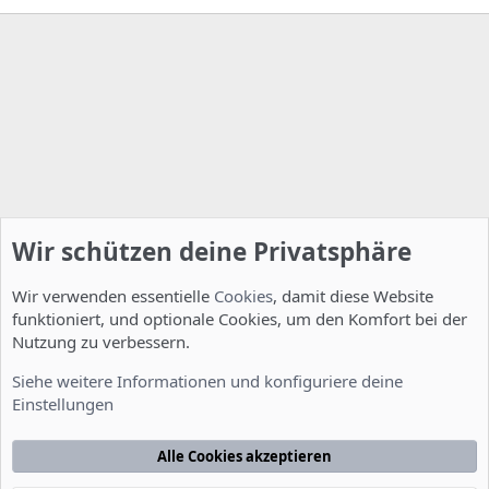
Wir schützen deine Privatsphäre
Wir verwenden essentielle
Cookies
, damit diese Website
funktioniert, und optionale Cookies, um den Komfort bei der
Nutzung zu verbessern.
Allgemein
Siehe weitere Informationen und konfiguriere deine
Einstellungen
Cookies
Deutsch [Du]
Kontakt
Nutzungsbedingungen
Datenschutzerklärung
Hilfe
Alle Cookies akzeptieren
Startseite
R
S