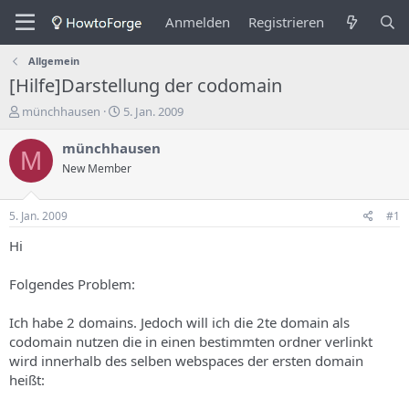
Anmelden
Registrieren
Allgemein
[Hilfe]Darstellung der codomain
E
E
münchhausen
5. Jan. 2009
r
r
s
s
münchhausen
M
t
t
New Member
e
e
l
l
l
l
5. Jan. 2009
#1
e
u
r
n
Hi
d
g
e
s
Folgendes Problem:
s
d
T
a
Ich habe 2 domains. Jedoch will ich die 2te domain als
h
t
codomain nutzen die in einen bestimmten ordner verlinkt
e
u
m
m
wird innerhalb des selben webspaces der ersten domain
a
heißt:
s