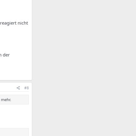
reagiert nicht
n der
#8
t mehr.