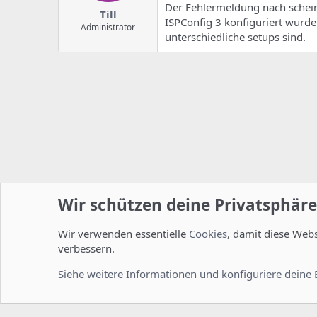
Der Fehlermeldung nach scheint
Till
ISPConfig 3 konfiguriert wurde 
Administrator
unterschiedliche setups sind.
Wir schützen deine Privatsphäre
Wir verwenden essentielle
Cookies
, damit diese Web
Startseite
Foren
Linux Foren
Installation und Konfi
verbessern.
Cookies
Deutsch [Du]
Siehe weitere Informationen und konfiguriere deine 
Comm