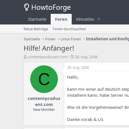
Startseite
Foren
Aktuelles
Neue Beiträge
Foren durchsuchen
Startseite
Foren
Linux Foren
Installation und Konfi
Hilfe! Anfänger!
E
E
contentproduzent.com
28. Aug. 2008
r
r
s
s
28. Aug. 2008
t
t
C
Hallo,
e
e
l
l
l
l
kann mir einer auf deutsch step
e
u
installiere kann, habe Server 
contentproduz
r
n
d
g
ent.com
Wie ist die Vorgehensweise? Bi
e
s
New Member
s
d
T
a
Danke vorab & LG
h
t