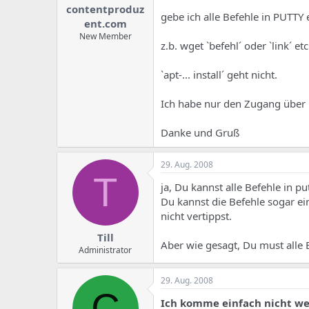
contentproduz
gebe ich alle Befehle in PUTTY 
ent.com
New Member
z.b. wget `befehl´ oder `link´ etc
`apt-... install´ geht nicht.
Ich habe nur den Zugang über P
Danke und Gruß
29. Aug. 2008
T
ja, Du kannst alle Befehle in p
Du kannst die Befehle sogar ei
nicht vertippst.
Till
Aber wie gesagt, Du must alle
Administrator
29. Aug. 2008
C
Ich komme einfach nicht we