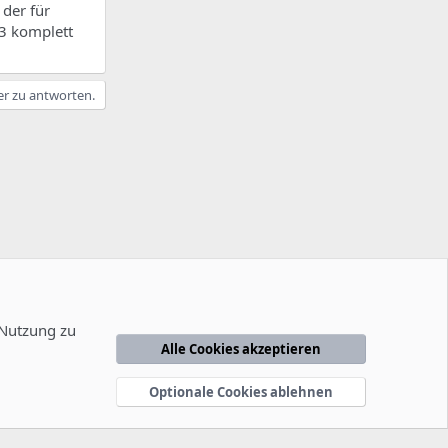
 der für
 3 komplett
er zu antworten.
 Nutzung zu
Alle Cookies akzeptieren
edingungen
Datenschutzerklärung
Hilfe
Startseite
R
S
Optionale Cookies ablehnen
S
-2014
-
F
e