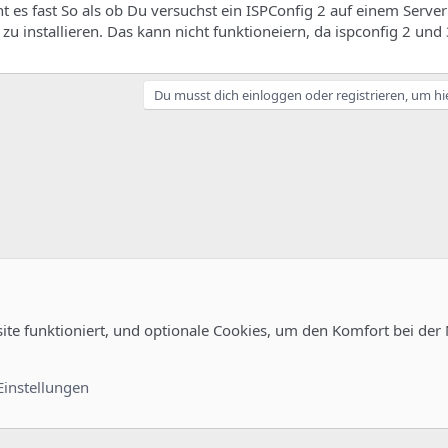
 es fast So als ob Du versuchst ein ISPConfig 2 auf einem Server
zu installieren. Das kann nicht funktioneiern, da ispconfig 2 und
Du musst dich einloggen oder registrieren, um hi
site funktioniert, und optionale Cookies, um den Komfort bei der
guration
Kontakt
Nutzungsb
Einstellungen
®
unity platform by XenForo
© 2010-2022 XenForo Ltd.
-
Deutsch von xenDach
©2010