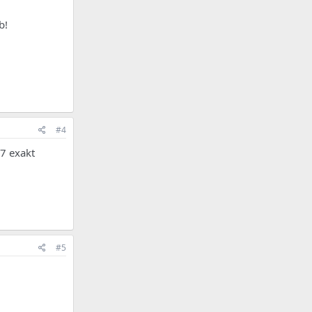
b!
#4
 7 exakt
#5