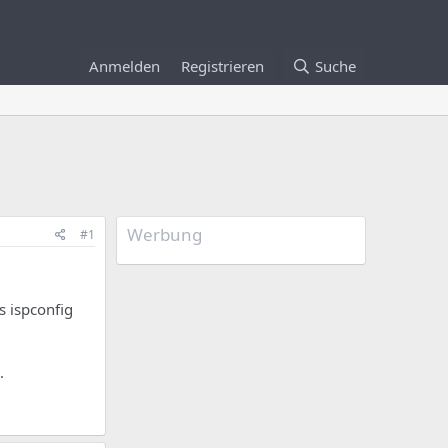
Anmelden
Registrieren
Suche
Werbung
#1
s ispconfig
.