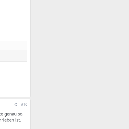
#10
tte genau so,
rieben ist.