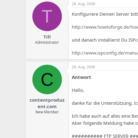
e
u
28. Aug. 2008
m
m
T
a
Konfiguriere Deinen Server bitt
s
http://www.howtoforge.de/how
Till
und danach installierst Du ISPc
Administrator
http://www.ispconfig.de/manua
29. Aug. 2008
C
Antwort
Hallo,
contentproduz
danke für die Unterstützung. Ic
ent.com
New Member
Ich habe auch auf alles eine Be
Aber folgende Meldung habe i
########## FTP SERVER #