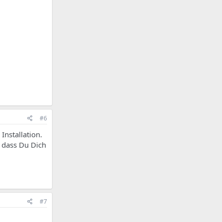
#6
Installation.
n dass Du Dich
#7