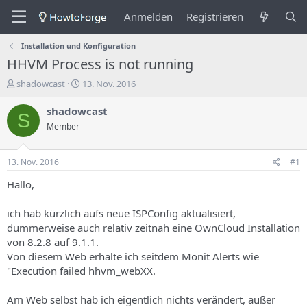
Anmelden
Registrieren
Installation und Konfiguration
HHVM Process is not running
E
E
shadowcast
13. Nov. 2016
r
r
s
s
shadowcast
S
t
t
Member
e
e
l
l
l
l
13. Nov. 2016
#1
e
u
r
n
Hallo,
d
g
e
s
ich hab kürzlich aufs neue ISPConfig aktualisiert,
s
d
dummerweise auch relativ zeitnah eine OwnCloud Installation
T
a
von 8.2.8 auf 9.1.1.
h
t
Von diesem Web erhalte ich seitdem Monit Alerts wie
e
u
m
m
"Execution failed hhvm_webXX.
a
s
Am Web selbst hab ich eigentlich nichts verändert, außer