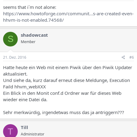
seems that i´m not alone:
https://www.howtoforge.com/communit...s-are-created-even-
hhvm-is-not-enabled.74568/
shadowcast
S
Member
21. Dez. 2016
#6
Hatte heute ein Web mit einem Piwik über den Piwik Updater
aktualisiert.
Und siehe da, kurz darauf erneut diese Meldunge, Execution
Faild hhvm_webXXX
Ein Blick in den Monit conf.d Ordner war für dieses Web
wieder eine Datei da.
Sehr merkwürdig, irgendetwas muss das ja antriggern???
Till
T
Administrator