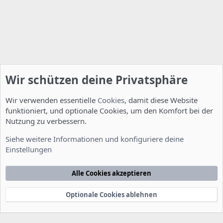
Wir schützen deine Privatsphäre
Wir verwenden essentielle
Cookies
, damit diese Website
funktioniert, und optionale Cookies, um den Komfort bei der
Nutzung zu verbessern.
Server Administration
Siehe weitere Informationen und konfiguriere deine
Einstellungen
Cookies
Deutsch [Du]
Kontakt
Nutzungsbedingungen
Datenschutzerklärung
Hilfe
Alle Cookies akzeptieren
Startseite
R
S
S
Optionale Cookies ablehnen
®
Community platform by XenForo
© 2010-2022 XenForo Ltd.
-
Deutsch von
-
xenDach
©2010-2014
F
e
e