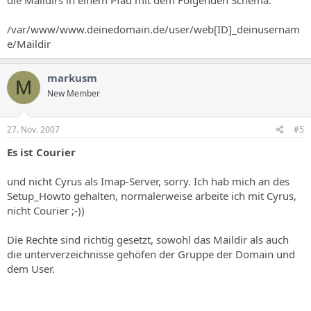
die Maildirs in einem Pfad mit dem Folgenden Schema:
/var/www/www.deinedomain.de/user/web[ID]_deinusernam
e/Maildir
markusm
M
New Member
27. Nov. 2007
#5
Es ist Courier
und nicht Cyrus als Imap-Server, sorry. Ich hab mich an des
Setup_Howto gehalten, normalerweise arbeite ich mit Cyrus,
nicht Courier ;-))
Die Rechte sind richtig gesetzt, sowohl das Maildir als auch
die unterverzeichnisse gehöfen der Gruppe der Domain und
dem User.