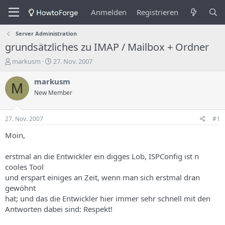
Anmelden
Registrieren
Server Administration
grundsätzliches zu IMAP / Mailbox + Ordner
E
E
markusm
27. Nov. 2007
r
r
s
s
markusm
M
t
t
New Member
e
e
l
l
l
l
27. Nov. 2007
#1
e
u
r
n
Moin,
d
g
e
s
erstmal an die Entwickler ein digges Lob, ISPConfig ist n
s
d
cooles Tool
T
a
und erspart einiges an Zeit, wenn man sich erstmal dran
h
t
gewöhnt
e
u
m
m
hat; und das die Entwickler hier immer sehr schnell mit den
a
Antworten dabei sind: Respekt!
s