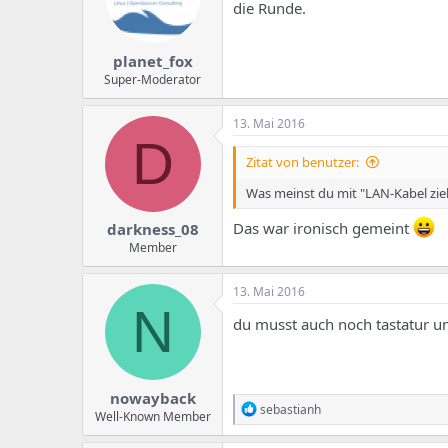
die Runde.
planet_fox
Super-Moderator
13. Mai 2016
D
Zitat von benutzer:
Was meinst du mit "LAN-Kabel zi
Das war ironisch gemeint
darkness_08
Member
13. Mai 2016
N
du musst auch noch tastatur u
nowayback
R
sebastianh
Well-Known Member
e
a