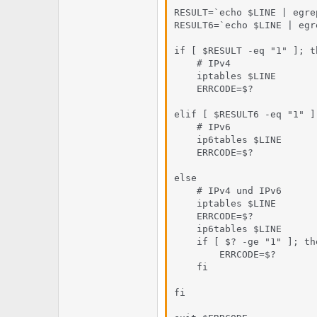
RESULT=`echo $LINE | egre
RESULT6=`echo $LINE | egr
if [ $RESULT -eq "1" ]; th
    # IPv4

    iptables $LINE

    ERRCODE=$?

elif [ $RESULT6 -eq "1" ];
    # IPv6

    ip6tables $LINE

    ERRCODE=$?

else

    # IPv4 und IPv6

    iptables $LINE

    ERRCODE=$?

    ip6tables $LINE

    if [ $? -ge "1" ]; the
        ERRCODE=$?

    fi

fi
