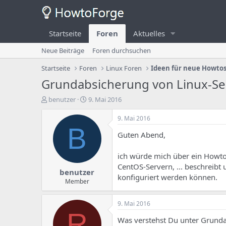
Startseite
Foren
Aktuelles
Neue Beiträge
Foren durchsuchen
Startseite
Foren
Linux Foren
Ideen für neue Howto
Grundabsicherung von Linux-Se
E
E
benutzer
9. Mai 2016
r
r
s
s
9. Mai 2016
t
t
B
Guten Abend,
e
e
l
l
l
l
ich würde mich über ein Howto
e
u
CentOS-Servern, ... beschreib
benutzer
r
n
konfiguriert werden können.
d
g
Member
e
s
s
d
9. Mai 2016
T
a
R
h
t
Was verstehst Du unter Grund