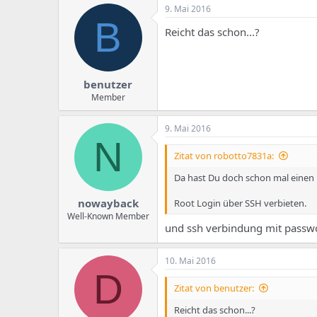
9. Mai 2016
B
Reicht das schon...?
benutzer
Member
9. Mai 2016
N
Zitat von robotto7831a:
Da hast Du doch schon mal eine
nowayback
Root Login über SSH verbieten.
Well-Known Member
und ssh verbindung mit passw
10. Mai 2016
D
Zitat von benutzer:
Reicht das schon...?