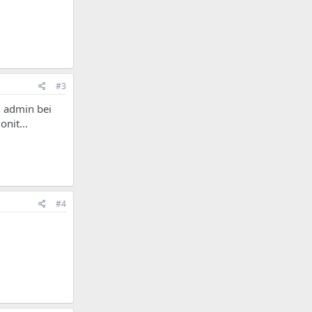
#3
m admin bei
nit...
#4