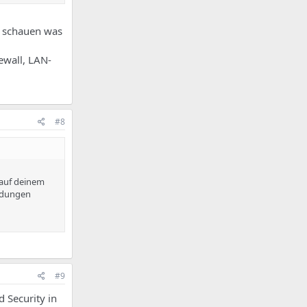
t schauen was
ewall, LAN-
#8
 auf deinem
indungen
#9
 Security in