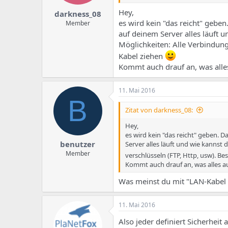
Hey,
darkness_08
es wird kein "das reicht" gebe
Member
auf deinem Server alles läuft u
Möglichkeiten: Alle Verbindung
Kabel ziehen
Kommt auch drauf an, was alles
11. Mai 2016
B
Zitat von darkness_08:
Hey,
es wird kein "das reicht" geben. 
benutzer
Server alles läuft und wie kannst 
Member
verschlüsseln (FTP, Http, usw). B
Kommt auch drauf an, was alles au
Was meinst du mit "LAN-Kabel 
11. Mai 2016
Also jeder definiert Sicherhei