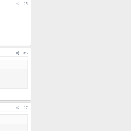
#5
#6
#7