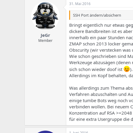
k
31. Mai 2016
t
i
SSH Port ändern/absichern
o
n
Bringt eigentlich nur etwas ge
e
n
dickere Bandbreiten ist es abe
JeGr
:
innerhalb ein paar Stunden nac
Member
ZMAP schon 2013 locker gemach
Obscurity (wir verstecken was 
Wie schon geschrieben sind Ma
Werkzeuge abzusägen (denen ma
sich schon wieder doof ist
).
Allerdings im Kopf behalten, d
Was allerdings zum Thema absic
Verfahren abzuschalten und Au
einige tumbe Bots weg noch vor
verbinden wollen. Bei neuem 
Konzentration auf RSA >=2048 u
für eine extra Usergruppe die d
1. Juni 2016