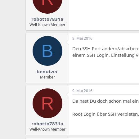
e
u
m
m
a
s
robotto7831a
Well-Known Member
9. Mai 2016
B
Den SSH Port ändern/absichern
einem SSH Login, Einstellung 
benutzer
Member
9. Mai 2016
R
Da hast Du doch schon mal e
Root Login über SSH verbieten.
robotto7831a
Well-Known Member