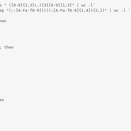
p " ([0-9]{1,3}\.){3}[0-9]{1,3}" | wc -l`

ep "(::[A-Fa-f0-9])|((:[A-Fa-f0-9]{1,4}){2,})" | wc -l `

en

 then

n
