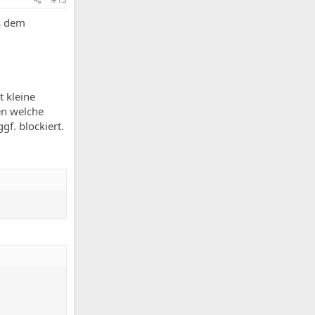
s dem
t kleine
en welche
f. blockiert.