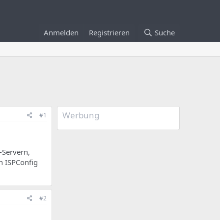
Anmelden
Registrieren
Suche
Werbung
#1
-Servern,
n ISPConfig
#2