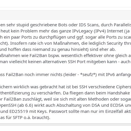
gen sehr stupid geschriebene Bots oder IDS Scans, durch Parallel
r heut kein Problem mehr das ganze IPvLegacy (IPv4) Internet (j
h ein paar Ports zu durchpflügen und ggf. sogar alle Ports zu sc
t). Insofern rate ich von Maßnahmen, die lediglich Security th
und hoffen dass niemand zu genau hinsieht) sind eher ab.
ßnahmen wie Fail2Ban bspw. wesentlich effektiver ohne gleich a
n vielleicht keinen alternativen SSH Port mitgeben kann - auc
ass Fail2Ban noch immer nichts (leider - *seufz*) mit IPv6 anfan
hern wirklich was gebracht hat ist bei SSH verschiedene Cipher
thentifizierung zu verschärfen. Da fliegen dann beim Handshake
 Fail2Ban zuschlägt, weil sie sich mit alten Methoden oder sog
OpenSSH (ab 6.6) wirkt auch Abschaltung von DSA und ECDSA un
nd ED25519 mit Keys. Passwort sollte man nur im Einzelfall akt
as für SFTP o.ä. braucht).