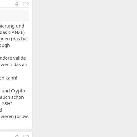
#12
isierung und
a das GANZE)
annen (das hat
rough
ndere valide
h wenn das an
gen kann!
s und Crypto
 auch schon
ar SSH1
d
ivieren (bspw.
#13