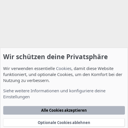
Wir schützen deine Privatsphäre
Wir verwenden essentielle
Cookies
, damit diese Website
funktioniert, und optionale Cookies, um den Komfort bei der
Nutzung zu verbessern.
Allgemein
Siehe weitere Informationen und konfiguriere deine
Einstellungen
Cookies
Deutsch [Du]
Kontakt
Nutzungsbedingungen
Datenschutzerklärung
Hilfe
Alle Cookies akzeptieren
Startseite
R
S
S
Optionale Cookies ablehnen
®
Community platform by XenForo
© 2010-2022 XenForo Ltd.
-
Deutsch von
-