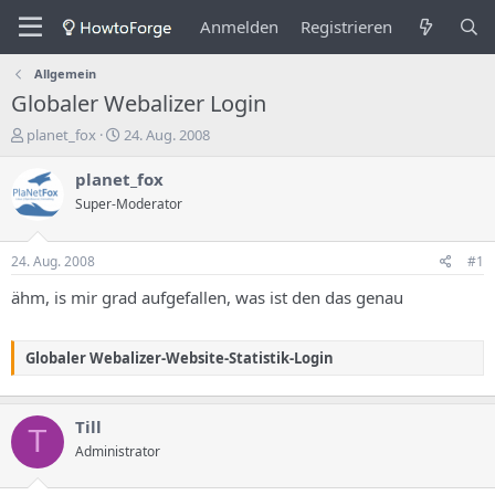
Anmelden
Registrieren
Allgemein
Globaler Webalizer Login
E
E
planet_fox
24. Aug. 2008
r
r
s
s
planet_fox
t
t
Super-Moderator
e
e
l
l
l
l
24. Aug. 2008
#1
e
u
r
n
ähm, is mir grad aufgefallen, was ist den das genau
d
g
e
s
s
d
Globaler Webalizer-Website-Statistik-Login
T
a
h
t
e
u
Till
m
m
T
Administrator
a
s