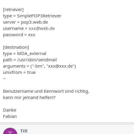
[retriever]
type = SimplePOP3Retriever
server = pop3.web.de
username =
xxx@web.de
password = xxx
[destination]
type = MDA_external
path = /usr/sbin/sendmail
arguments = ("-bm", "xxx@xxx.de")
unixfrom = true
~
Benutzername und Kennwort sind richtig,
kann mir jemand helfen!?
Danke
Fabian
Till