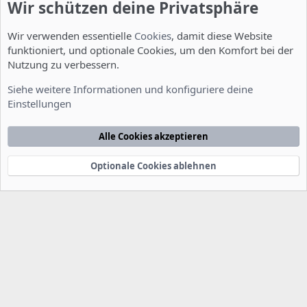
Wir schützen deine Privatsphäre
Wir verwenden essentielle
Cookies
, damit diese Website
funktioniert, und optionale Cookies, um den Komfort bei der
Nutzung zu verbessern.
Allgemein
Siehe weitere Informationen und konfiguriere deine
Einstellungen
Cookies
Deutsch [Du]
Kontakt
Nutzungsbedingungen
Datenschutzerklärung
Hilfe
Alle Cookies akzeptieren
Startseite
R
S
S
Optionale Cookies ablehnen
®
Community platform by XenForo
© 2010-2022 XenForo Ltd.
-
Deutsch von
-
xenDach
©2010-2014
F
e
e
d