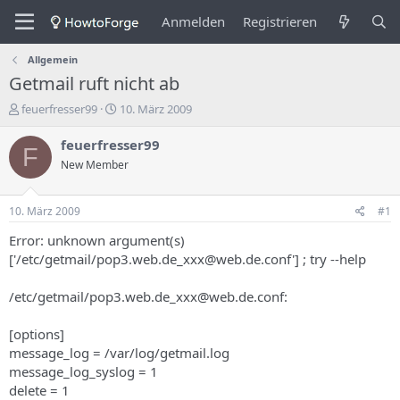
Anmelden
Registrieren
Allgemein
Getmail ruft nicht ab
E
E
feuerfresser99
10. März 2009
r
r
s
s
feuerfresser99
F
t
t
New Member
e
e
l
l
l
l
10. März 2009
#1
e
u
r
n
Error: unknown argument(s)
d
g
['/etc/getmail/pop3.web.de_xxx@web.de.conf'] ; try --help
e
s
s
d
/etc/getmail/pop3.web.de_xxx@web.de.conf:
T
a
h
t
[options]
e
u
m
m
message_log = /var/log/getmail.log
a
message_log_syslog = 1
s
delete = 1