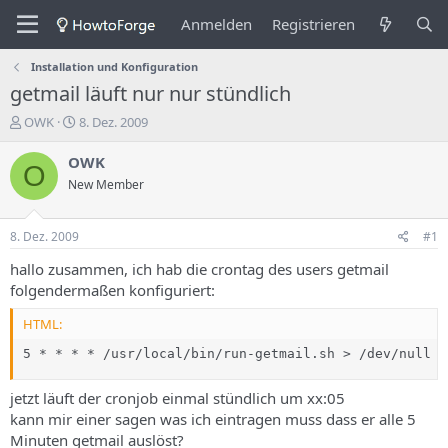
Anmelden
Registrieren
Installation und Konfiguration
getmail läuft nur nur stündlich
E
E
OWK
8. Dez. 2009
r
r
s
s
OWK
O
t
t
New Member
e
e
l
l
l
l
8. Dez. 2009
#1
e
u
r
n
hallo zusammen, ich hab die crontag des users getmail
d
g
folgendermaßen konfiguriert:
e
s
s
d
HTML:
T
a
h
5 * * * * /usr/local/bin/run-getmail.sh > /dev/null 2
t
e
u
m
m
jetzt läuft der cronjob einmal stündlich um xx:05
a
kann mir einer sagen was ich eintragen muss dass er alle 5
s
Minuten getmail auslöst?