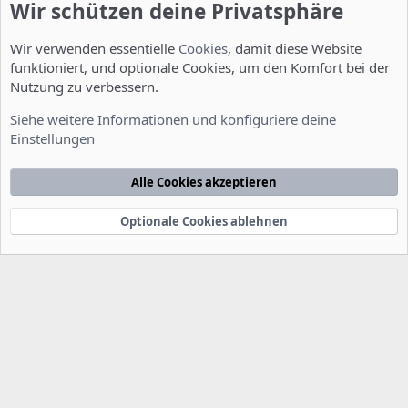
Wir schützen deine Privatsphäre
Wir verwenden essentielle
Cookies
, damit diese Website
funktioniert, und optionale Cookies, um den Komfort bei der
Nutzung zu verbessern.
Installation und Konfiguration
Siehe weitere Informationen und konfiguriere deine
Einstellungen
Cookies
Deutsch [Du]
Kontakt
Nutzungsbedingungen
Datenschutzerklärung
Hilfe
Alle Cookies akzeptieren
Startseite
R
S
S
Optionale Cookies ablehnen
®
Community platform by XenForo
© 2010-2022 XenForo Ltd.
-
Deutsch von
-
xenDach
©2010-2014
F
e
e
d