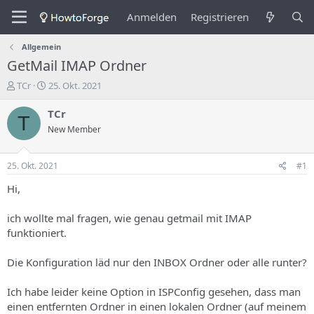
Anmelden
Registrieren
Allgemein
GetMail IMAP Ordner
E
E
TCr
25. Okt. 2021
r
r
s
s
TCr
T
t
t
New Member
e
e
l
l
l
l
25. Okt. 2021
#1
e
u
r
n
Hi,
d
g
e
s
ich wollte mal fragen, wie genau getmail mit IMAP
s
d
funktioniert.
T
a
h
t
Die Konfiguration läd nur den INBOX Ordner oder alle runter?
e
u
m
m
a
Ich habe leider keine Option in ISPConfig gesehen, dass man
s
einen entfernten Ordner in einen lokalen Ordner (auf meinem