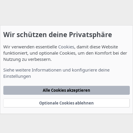
Wir schützen deine Privatsphäre
Wir verwenden essentielle
Cookies
, damit diese Website
funktioniert, und optionale Cookies, um den Komfort bei der
Nutzung zu verbessern.
Allgemein
Siehe weitere Informationen und konfiguriere deine
Einstellungen
Cookies
Deutsch [Du]
Kontakt
Nutzungsbedingungen
Datenschutzerklärung
Hilfe
Alle Cookies akzeptieren
Startseite
R
S
S
Optionale Cookies ablehnen
®
Community platform by XenForo
© 2010-2022 XenForo Ltd.
-
Deutsch von
-
xenDach
©2010-2014
F
e
e
d