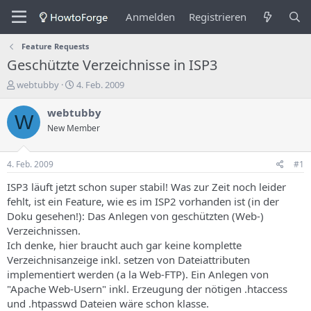
Anmelden
Registrieren
Feature Requests
Geschützte Verzeichnisse in ISP3
E
E
webtubby
4. Feb. 2009
r
r
s
s
webtubby
W
t
t
New Member
e
e
l
l
l
l
4. Feb. 2009
#1
e
u
r
n
ISP3 läuft jetzt schon super stabil! Was zur Zeit noch leider
d
g
fehlt, ist ein Feature, wie es im ISP2 vorhanden ist (in der
e
s
Doku gesehen!): Das Anlegen von geschützten (Web-)
s
d
Verzeichnissen.
T
a
Ich denke, hier braucht auch gar keine komplette
h
t
Verzeichnisanzeige inkl. setzen von Dateiattributen
e
u
m
m
implementiert werden (a la Web-FTP). Ein Anlegen von
a
"Apache Web-Usern" inkl. Erzeugung der nötigen .htaccess
s
und .htpasswd Dateien wäre schon klasse.