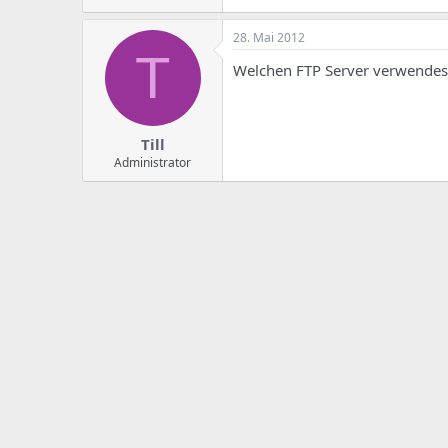
e
u
m
m
a
28. Mai 2012
s
T
Welchen FTP Server verwendest
Till
Administrator