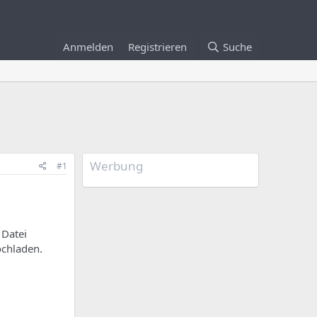
Anmelden
Registrieren
Suche
Werbung
#1
 Datei
ochladen.