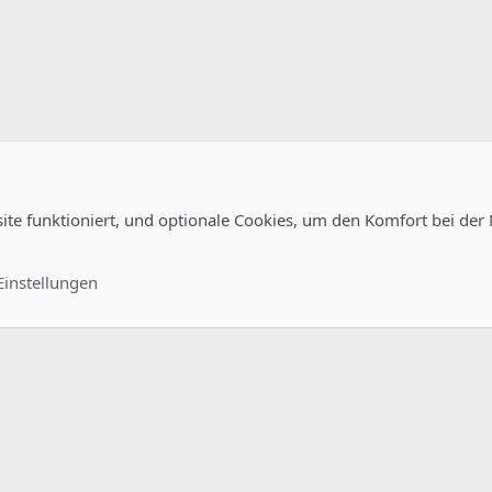
site funktioniert, und optionale Cookies, um den Komfort bei der
guration
Kontakt
Nutzungsb
Einstellungen
®
unity platform by XenForo
© 2010-2022 XenForo Ltd.
-
Deutsch von xenDach
©2010