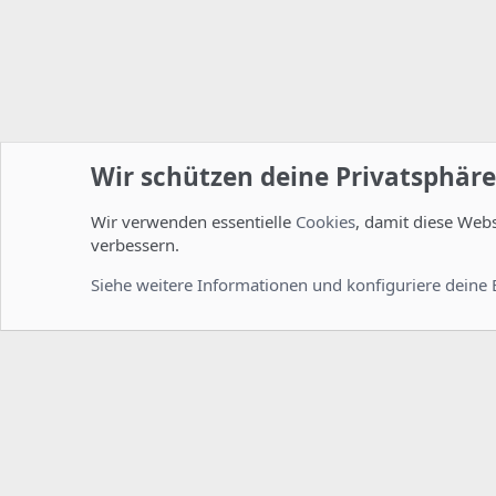
Wir schützen deine Privatsphäre
Wir verwenden essentielle
Cookies
, damit diese Web
Startseite
Foren
Linux Foren
Installation und Konfi
verbessern.
Cookies
Deutsch [Du]
Siehe weitere Informationen und konfiguriere deine 
Comm