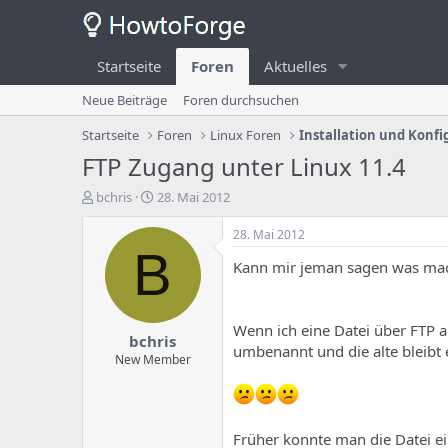
Startseite
Foren
Aktuelles
Neue Beiträge
Foren durchsuchen
Startseite
Foren
Linux Foren
Installation und Konfi
FTP Zugang unter Linux 11.4
E
E
bchris
28. Mai 2012
r
r
s
s
28. Mai 2012
t
t
B
Kann mir jeman sagen was mac
e
e
l
l
l
l
e
u
Wenn ich eine Datei über FTP a
bchris
r
n
umbenannt und die alte bleibt 
d
g
New Member
e
s
s
d
T
a
h
t
Früher konnte man die Datei e