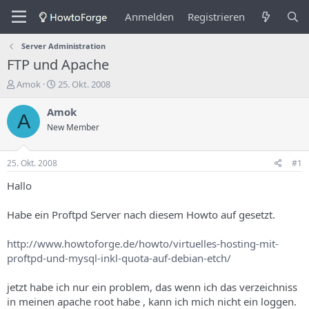
Anmelden
Registrieren
Server Administration
FTP und Apache
E
E
Amok
25. Okt. 2008
r
r
s
s
Amok
A
t
t
New Member
e
e
l
l
l
l
25. Okt. 2008
#1
e
u
r
n
Hallo
d
g
e
s
Habe ein Proftpd Server nach diesem Howto auf gesetzt.
s
d
T
a
http://www.howtoforge.de/howto/virtuelles-hosting-mit-
h
t
proftpd-und-mysql-inkl-quota-auf-debian-etch/
e
u
m
m
a
jetzt habe ich nur ein problem, das wenn ich das verzeichniss
s
in meinen apache root habe , kann ich mich nicht ein loggen.