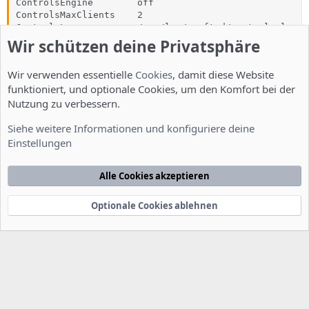
ControlsEngine        off

ControlsMaxClients    2

ControlsLog           /var/log/proftpd/controls.log

ControlsInterval      5

Wir schützen deine Privatsphäre
ControlsSocket        /var/run/proftpd/proftpd.sock

</IfModule>

Wir verwenden essentielle
Cookies
, damit diese Website
funktioniert, und optionale Cookies, um den Komfort bei der
<IfModule mod_ctrls_admin.c>

AdminControlsEngine off

Nutzung zu verbessern.
</IfModule>

Siehe weitere Informationen und konfiguriere deine
#

Einstellungen
# Alternative authentication frameworks

#

Alle Cookies akzeptieren
#Include /etc/proftpd/ldap.conf

#Include /etc/proftpd/sql.conf

Optionale Cookies ablehnen
#

# This is used for FTPS connections

#

#Include /etc/proftpd/tls.conf

# A basic anonymous configuration, no upload directori
# <Anonymous ~ftp>
