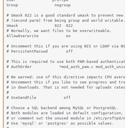
Group                nogroup

# Umask 022 is a good standard umask to prevent new f
# (second parm) from being group and world writable.

Umask                022  022

# Normally, we want files to be overwriteable.

AllowOverwrite            on

# Uncomment this if you are using NIS or LDAP via NSS
# PersistentPasswd        off

# This is required to use both PAM-based authenticati
# AuthOrder            *mod_auth_pam.c mod_auth_unix.c
# Be warned: use of this directive impacts CPU average
# Uncomment this if you like to see progress and tran
# in downloads. That is not needed for uploads rates.

#

# UseSendFile            off

# Choose a SQL backend among MySQL or PostgreSQL.

# Both modules are loaded in default configuration, s
# or comment out the unused module in /etc/proftpd/mo
# Use 'mysql' or 'postgres' as possible values.
