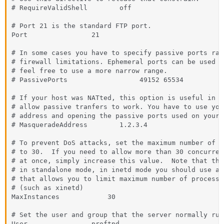
# RequireValidShell        off

# Port 21 is the standard FTP port.

Port                21

# In some cases you have to specify passive ports ran
# firewall limitations. Ephemeral ports can be used f
# feel free to use a more narrow range.

# PassivePorts                  49152 65534

# If your host was NATted, this option is useful in or
# allow passive tranfers to work. You have to use you
# address and opening the passive ports used on your 
# MasqueradeAddress        1.2.3.4

# To prevent DoS attacks, set the maximum number of c
# to 30.  If you need to allow more than 30 concurren
# at once, simply increase this value.  Note that thi
# in standalone mode, in inetd mode you should use an
# that allows you to limit maximum number of processe
# (such as xinetd)

MaxInstances            30

# Set the user and group that the server normally runs
User                proftpd
