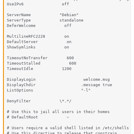
UseIPv6                off

ServerName            "Debian"

ServerType            standalone

DeferWelcome            off

MultilineRFC2228        on

DefaultServer            on

ShowSymlinks            on

TimeoutNoTransfer        600

TimeoutStalled            600

TimeoutIdle            1200

DisplayLogin                    welcome.msg

DisplayChdir                   .message true

ListOptions                    "-l"

DenyFilter            \*.*/

# Use this to jail all users in their homes 

# DefaultRoot            ~

# Users require a valid shell listed in /etc/shells t
# Use this directive to release that constrain.
