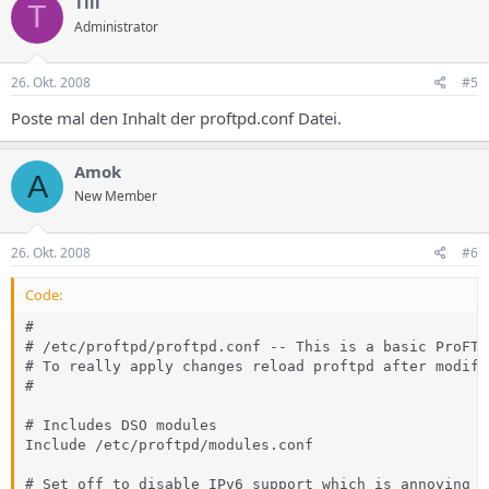
Till
T
Administrator
26. Okt. 2008
#5
Poste mal den Inhalt der proftpd.conf Datei.
Amok
A
New Member
26. Okt. 2008
#6
Code:
#

# /etc/proftpd/proftpd.conf -- This is a basic ProFTP
# To really apply changes reload proftpd after modifi
# 

# Includes DSO modules

Include /etc/proftpd/modules.conf

# Set off to disable IPv6 support which is annoying o