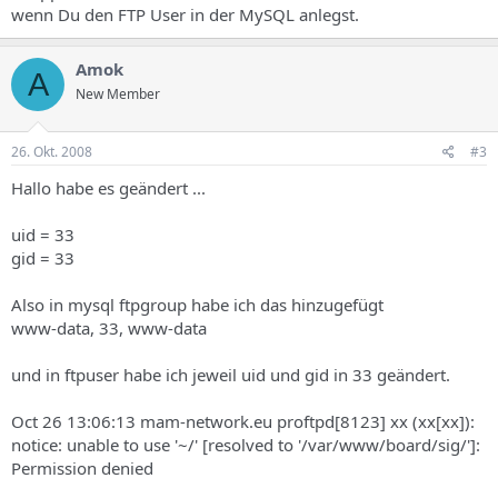
wenn Du den FTP User in der MySQL anlegst.
Amok
A
New Member
26. Okt. 2008
#3
Hallo habe es geändert ...
uid = 33
gid = 33
Also in mysql ftpgroup habe ich das hinzugefügt
www-data, 33, www-data
und in ftpuser habe ich jeweil uid und gid in 33 geändert.
Oct 26 13:06:13 mam-network.eu proftpd[8123] xx (xx[xx]):
notice: unable to use '~/' [resolved to '/var/www/board/sig/']:
Permission denied