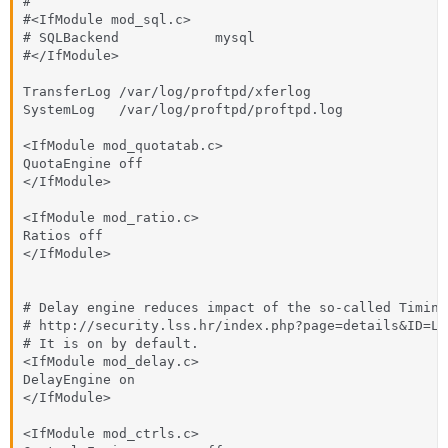
#

#<IfModule mod_sql.c>

# SQLBackend            mysql

#</IfModule>

TransferLog /var/log/proftpd/xferlog

SystemLog   /var/log/proftpd/proftpd.log

<IfModule mod_quotatab.c>

QuotaEngine off

</IfModule>

<IfModule mod_ratio.c>

Ratios off

</IfModule>

# Delay engine reduces impact of the so-called Timing
# http://security.lss.hr/index.php?page=details&ID=LS
# It is on by default. 

<IfModule mod_delay.c>

DelayEngine on

</IfModule>

<IfModule mod_ctrls.c>
