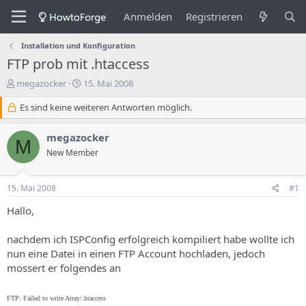
Anmelden
Registrieren
Installation und Konfiguration
FTP prob mit .htaccess
E
E
megazocker
15. Mai 2008
r
r
s
Es sind keine weiteren Antworten möglich.
s
t
t
e
e
megazocker
M
l
l
New Member
l
l
e
u
r
n
15. Mai 2008
#1
d
g
e
s
Hallo,
s
d
T
a
nachdem ich ISPConfig erfolgreich kompiliert habe wollte ich
h
t
nun eine Datei in einen FTP Account hochladen, jedoch
e
u
mossert er folgendes an
m
m
a
s
FTP: Failed to write Array/.htaccess