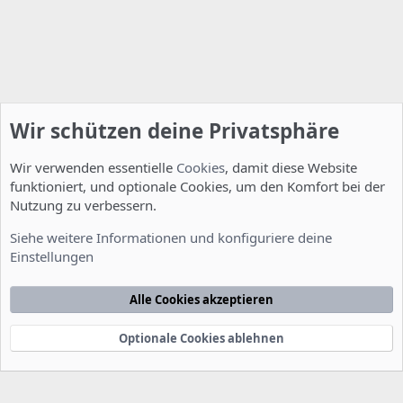
Wir schützen deine Privatsphäre
Wir verwenden essentielle
Cookies
, damit diese Website
funktioniert, und optionale Cookies, um den Komfort bei der
Nutzung zu verbessern.
Installation und Konfiguration
Siehe weitere Informationen und konfiguriere deine
Einstellungen
Cookies
Deutsch [Du]
Kontakt
Nutzungsbedingungen
Datenschutzerklärung
Hilfe
Alle Cookies akzeptieren
Startseite
R
S
S
Optionale Cookies ablehnen
®
Community platform by XenForo
© 2010-2022 XenForo Ltd.
-
Deutsch von
-
xenDach
©2010-2014
F
e
e
d