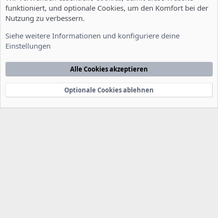
funktioniert, und optionale Cookies, um den Komfort bei der
Nutzung zu verbessern.
Allgemein
Siehe weitere Informationen und konfiguriere deine
Einstellungen
Cookies
Deutsch [Du]
Kontakt
Nutzungsbedingungen
Datenschutzerklärung
Hilfe
Alle Cookies akzeptieren
Startseite
R
S
S
Optionale Cookies ablehnen
®
Community platform by XenForo
© 2010-2022 XenForo Ltd.
-
Deutsch von
-
xenDach
©2010-2014
F
e
e
d