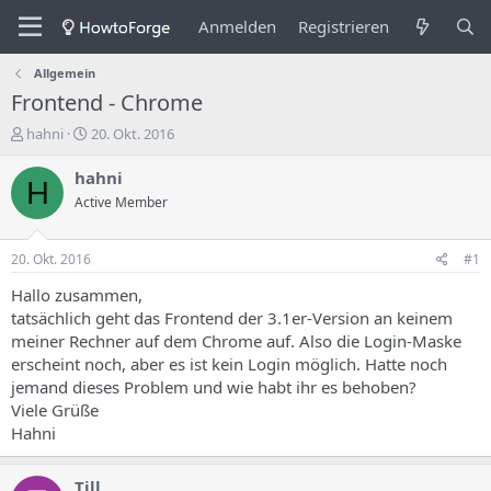
Anmelden
Registrieren
Allgemein
Frontend - Chrome
E
E
hahni
20. Okt. 2016
r
r
s
s
hahni
H
t
t
Active Member
e
e
l
l
l
l
20. Okt. 2016
#1
e
u
r
n
Hallo zusammen,
d
g
tatsächlich geht das Frontend der 3.1er-Version an keinem
e
s
meiner Rechner auf dem Chrome auf. Also die Login-Maske
s
d
erscheint noch, aber es ist kein Login möglich. Hatte noch
T
a
jemand dieses Problem und wie habt ihr es behoben?
h
t
Viele Grüße
e
u
m
m
Hahni
a
s
Till