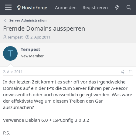
Anmelden
Registrieren
Server Administration
Fremde Domains aussperren
E
E
Tempest
2. Apr. 2011
r
r
s
s
Tempest
T
t
t
New Member
e
e
l
l
l
l
2. Apr. 2011
#1
e
u
r
n
In der letzten Zeit kommt es sehr oft vor das irgendwelche
d
g
Domains auf ein der IP's die zum Server führen per A-Recor
e
s
unwissentlich oder auch wissentlich gelegt werden. Was wäre
s
d
der effektivste Weg um diesem Treiben den Gar
T
a
auszumachen?
h
t
e
u
m
m
Verwende Debian 6.0 + ISPConfig 3.0.3.2
a
s
P.S.