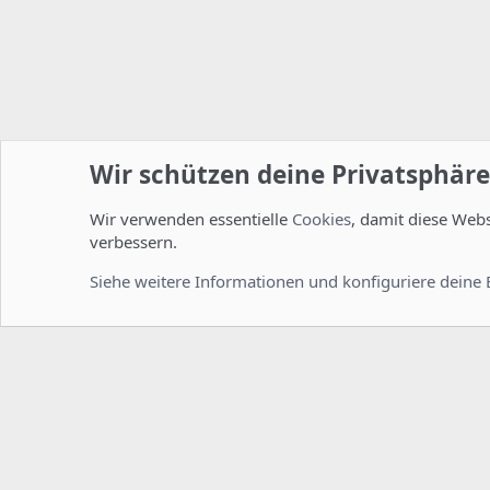
Wir schützen deine Privatsphäre
Wir verwenden essentielle
Cookies
, damit diese Web
Startseite
Foren
ISPConfig
Allgemein
verbessern.
Cookies
Deutsch [Du]
Siehe weitere Informationen und konfiguriere deine 
Comm