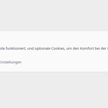
site funktioniert, und optionale Cookies, um den Komfort bei der
Kontakt
Nutzungsb
Einstellungen
®
unity platform by XenForo
© 2010-2022 XenForo Ltd.
-
Deutsch von xenDach
©2010