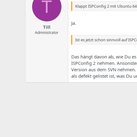
T
e
u
m
m
Klappt ISPConfig 2 mit Ubuntu 64 
a
s
Ja.
Till
Administrator
Ist es jetzt schon sinnvoll auf IS
Das hängt davon ab, wie Du es 
ISPConfig 2 nehmen. Ansonsten
Version aus dem SVN nehmen. A
als defekt gelistet ist, was Du 