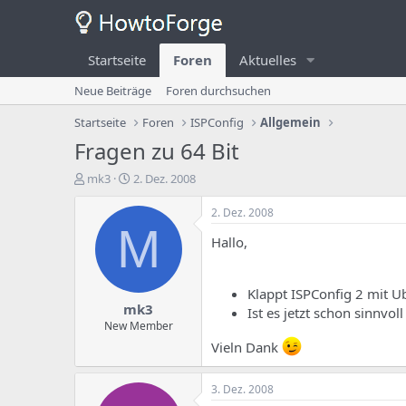
Startseite
Foren
Aktuelles
Neue Beiträge
Foren durchsuchen
Startseite
Foren
ISPConfig
Allgemein
Fragen zu 64 Bit
E
E
mk3
2. Dez. 2008
r
r
s
s
2. Dez. 2008
t
t
M
Hallo,
e
e
l
l
l
l
e
u
Klappt ISPConfig 2 mit U
mk3
r
n
Ist es jetzt schon sinnvo
d
g
New Member
e
s
Vieln Dank
s
d
T
a
h
t
3. Dez. 2008