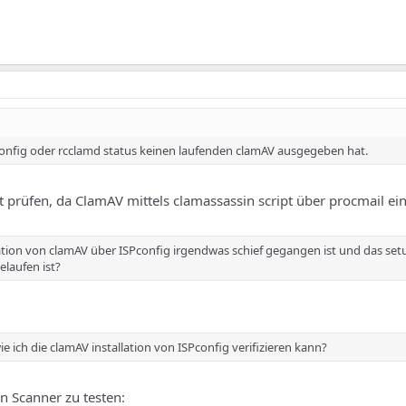
kconfig oder rcclamd status keinen laufenden clamAV ausgegeben hat.
 prüfen, da ClamAV mittels clamassassin script über procmail ei
allation von clamAV über ISPconfig irgendwas schief gegangen ist und das se
laufen ist?
e ich die clamAV installation von ISPconfig verifizieren kann?
n Scanner zu testen: