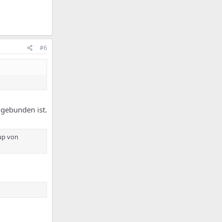
#6
ngebunden ist.
tup von