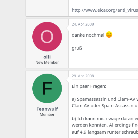
http://www.eicar.org/anti_virus
24. Apr. 2008
O
danke nochmal
gruß
olli
New Member
29. Apr. 2008
F
Ein paar Fragen:
a) Spamassassin und Clam-AV we
Clam AV oder Spam-Assassin üb
Feanwulf
Member
b) Ich kann mich wage daran er
werden konnten. Allerdings fin
auf 4.9 langsam runter schra