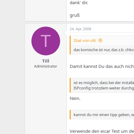
dank' dir.
gruß
24. Apr. 2008
T
Zitat von olli:
das komische ist nur, das z.b. ch
Till
Damit kannst Du das auch nicht
Administrator
ist es möglich, dass bei der inst
ISPconfig trotzdem weiter durchge
Nein.
kannst du mir einen tipp geben, wi
Verwende den eicar Test um de