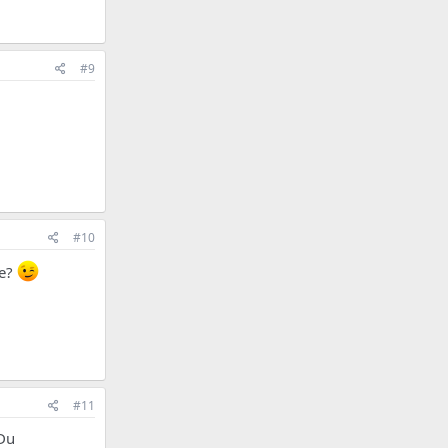
#9
#10
me?
#11
 Du