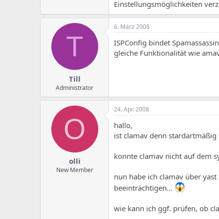
e
u
Einstellungsmöglichkeiten verz
m
m
a
s
6. März 2008
T
ISPConfig bindet Spamassassin
gleiche Funktionalität wie amav
Till
Administrator
24. Apr. 2008
O
hallo,
ist clamav denn stardartmäßig 
konnte clamav nicht auf dem sy
olli
New Member
nun habe ich clamav über yast
beeinträchtigen...
wie kann ich ggf. prüfen, ob cl