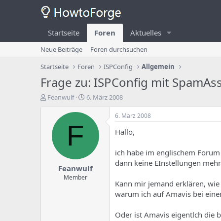
Startseite
Foren
Aktuelles
Neue Beiträge
Foren durchsuchen
Startseite
Foren
ISPConfig
Allgemein
Frage zu: ISPConfig mit SpamAs
E
E
Feanwulf
6. März 2008
r
r
s
s
6. März 2008
t
t
F
Hallo,
e
e
l
l
l
l
ich habe im englischem Forum 
e
u
dann keine EInstellungen mehr
Feanwulf
r
n
d
g
Member
Kann mir jemand erklären, wi
e
s
warum ich auf Amavis bei eine
s
d
T
a
h
t
Oder ist Amavis eigentlch die 