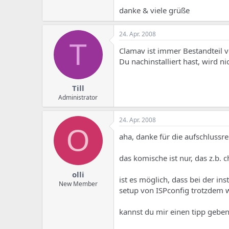
danke & viele grüße
24. Apr. 2008
T
Clamav ist immer Bestandteil 
Du nachinstalliert hast, wird n
Till
Administrator
24. Apr. 2008
O
aha, danke für die aufschlussr
das komische ist nur, das z.b.
olli
ist es möglich, dass bei der in
New Member
setup von ISPconfig trotzdem w
kannst du mir einen tipp geben,