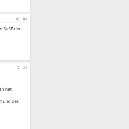
#4
on SuSE den
#5
en hat.
st und das