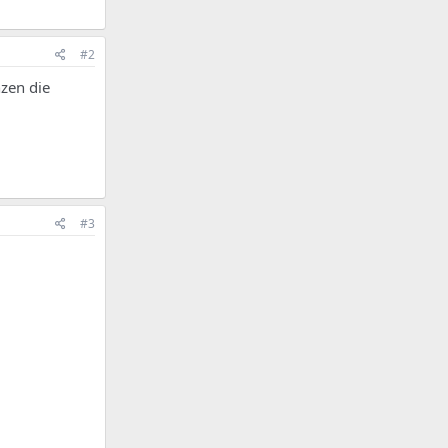
#2
zen die
#3