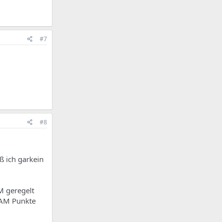
#7
#8
ß ich garkein
M geregelt
SPAM Punkte