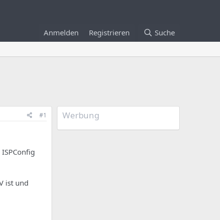
Anmelden
Registrieren
Suche
Werbung
#1
 ISPConfig
 ist und