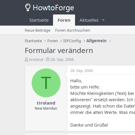
Startseite
Foren
Aktuelles
Neue Beiträge
Foren durchsuchen
Startseite
Foren
ISPConfig
Allgemein
Formular verändern
E
E
tiroland
28. Sep. 2008
r
r
s
s
28. Sep. 2008
t
t
T
Hallo,
e
e
l
l
bitte um Hilfe:
l
l
Möchte Kleinigkeiten (Text) bei
e
u
aktivieren" ersetzt werden. Ic
tiroland
r
n
angezeigt. Hab schon die Date
d
g
New Member
immer die alten Werte. Was ma
e
s
s
d
T
a
Danke und Grüße!
h
t