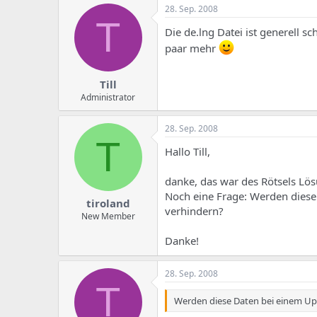
e
u
28. Sep. 2008
m
m
T
a
Die de.lng Datei ist generell s
s
paar mehr
Till
Administrator
28. Sep. 2008
T
Hallo Till,
danke, das war des Rötsels Lösu
Noch eine Frage: Werden diese
tiroland
verhindern?
New Member
Danke!
28. Sep. 2008
T
Werden diese Daten bei einem Up