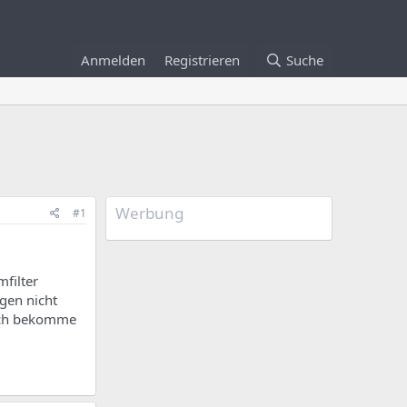
Anmelden
Registrieren
Suche
Werbung
#1
mfilter
ngen nicht
 ich bekomme