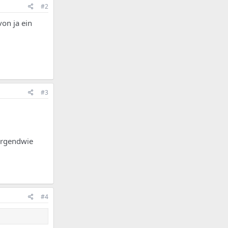
#2
von ja ein
#3
irgendwie
#4