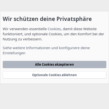
Wir schützen deine Privatsphäre
Wir verwenden essentielle
Cookies
, damit diese Website
funktioniert, und optionale Cookies, um den Komfort bei der
Nutzung zu verbessern.
Server Administration
Siehe weitere Informationen und konfiguriere deine
Einstellungen
Cookies
Deutsch [Du]
Kontakt
Nutzungsbedingungen
Datenschutzerklärung
Hilfe
Alle Cookies akzeptieren
Startseite
R
S
S
Optionale Cookies ablehnen
®
Community platform by XenForo
© 2010-2022 XenForo Ltd.
-
Deutsch von
-
xenDach
©2010-2014
F
e
e
d