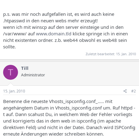
p.s. was mir noch aufgefallen ist, es wird auch keine
.htpasswd in den neuen webs mehr erzeugt!
wenn ich mit winscp auf den server einsteige und in den
/var/www/ auf
www.domain.tld
klicke springe ich in einen
nicht existenten ordner. z.b. web44 obwohl es web48 sein
sollte.
Zuletzt bearbeitet:
15. Jan. 2010
Till
T
Administrator
15. Jan. 2010
#2
Benenne die neueste Vhosts_ispconfig.conf_..... mit
angehängtem Datum in Vhosts_ispconfig.conf um. Ruf httpd -
t auf. Dann scahust Du, in welchem Web der Fehler vorliegts
und korrigierts das in dem web in ispconfig (im apache
direktiven Feld) und nicht in der Datei. Danach wird ISPConfig
erneute Änderungen wieder schreiben können.