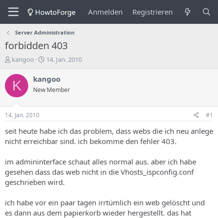
Anmelden
Registrieren
Server Administration
forbidden 403
E
E
kangoo
14. Jan. 2010
r
r
s
s
kangoo
K
t
t
New Member
e
e
l
l
l
l
14. Jan. 2010
#1
e
u
r
n
seit heute habe ich das problem, dass webs die ich neu anlege
d
g
nicht erreichbar sind. ich bekomme den fehler 403.
e
s
s
d
im admininterface schaut alles normal aus. aber ich habe
T
a
gesehen dass das web nicht in die Vhosts_ispconfig.conf
h
t
geschrieben wird.
e
u
m
m
a
ich habe vor ein paar tagen irrtümlich ein web gelöscht und
s
es dann aus dem papierkorb wieder hergestellt. das hat