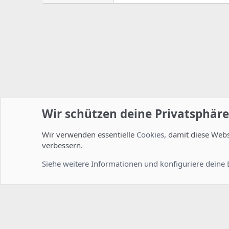
Wir schützen deine Privatsphäre
Wir verwenden essentielle
Cookies
, damit diese Web
Startseite
Foren
Linux Foren
Desktop
verbessern.
Cookies
Deutsch [Du]
Siehe weitere Informationen und konfiguriere deine 
Comm