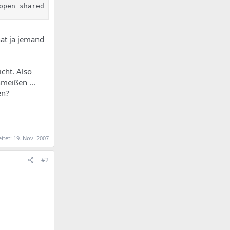
open shared object file: No such file or directory
hat ja jemand
cht. Also
meißen ...
en?
eitet:
19. Nov. 2007
#2