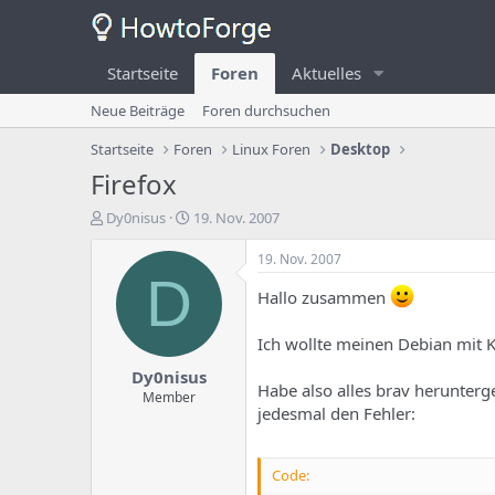
Startseite
Foren
Aktuelles
Neue Beiträge
Foren durchsuchen
Startseite
Foren
Linux Foren
Desktop
Firefox
E
E
Dy0nisus
19. Nov. 2007
r
r
s
s
19. Nov. 2007
t
t
D
e
e
Hallo zusammen
l
l
l
l
Ich wollte meinen Debian mit K
e
u
Dy0nisus
r
n
Habe also alles brav herunterg
d
g
Member
jedesmal den Fehler:
e
s
s
d
T
a
Code:
h
t