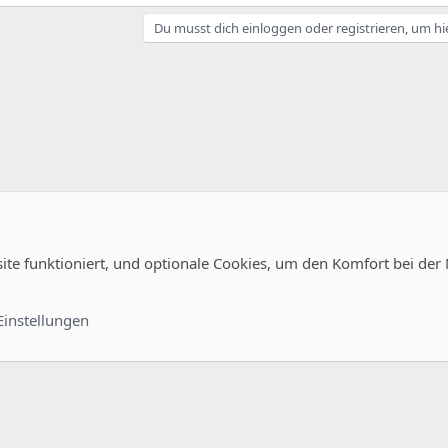
Du musst dich einloggen oder registrieren, um hi
site funktioniert, und optionale Cookies, um den Komfort bei der
Kontakt
Nutzungsb
Einstellungen
®
unity platform by XenForo
© 2010-2022 XenForo Ltd.
-
Deutsch von xenDach
©2010