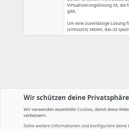
Virtualisierungslösung ist, di
gibt.
Um eine zuverlässige Lösung f
(virtuozzo) setzen, das ist spezie
Wir schützen deine Privatsphäre
Wir verwenden essentielle
Cookies
, damit diese Web
Startseite
Foren
Linux Foren
Installation und Konfi
verbessern.
Cookies
Deutsch [Du]
Siehe weitere Informationen und konfiguriere deine 