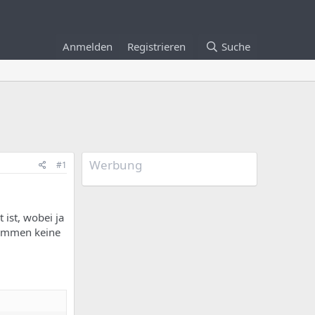
Anmelden
Registrieren
Suche
Werbung
#1
ist, wobei ja
usammen keine