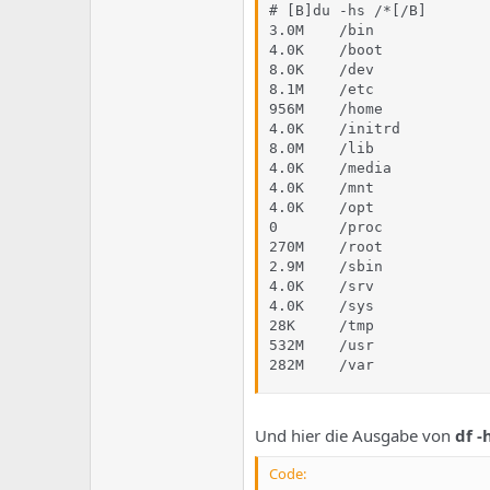
e
u
# [B]du -hs /*[/B]

m
m
3.0M    /bin

a
4.0K    /boot

s
8.0K    /dev

8.1M    /etc

956M    /home

4.0K    /initrd

8.0M    /lib

4.0K    /media

4.0K    /mnt

4.0K    /opt

0       /proc

270M    /root

2.9M    /sbin

4.0K    /srv

4.0K    /sys

28K     /tmp

532M    /usr

282M    /var
Und hier die Ausgabe von
df -
Code: