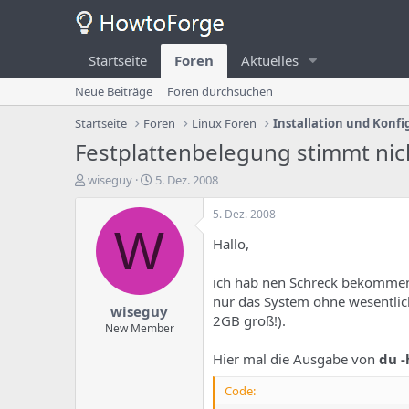
Startseite
Foren
Aktuelles
Neue Beiträge
Foren durchsuchen
Startseite
Foren
Linux Foren
Installation und Konfi
Festplattenbelegung stimmt nich
E
E
wiseguy
5. Dez. 2008
r
r
s
s
5. Dez. 2008
t
t
W
Hallo,
e
e
l
l
l
l
ich hab nen Schreck bekommen, 
e
u
nur das System ohne wesentlich
wiseguy
r
n
2GB groß!).
d
g
New Member
e
s
Hier mal die Ausgabe von
du -
s
d
T
a
Code:
h
t