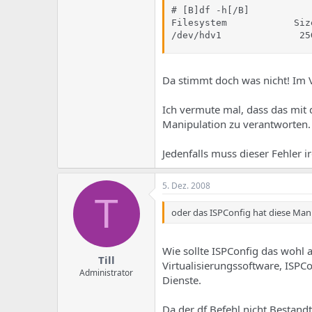
# [B]df -h[/B]

Filesystem            Siz
/dev/hdv1              25
Da stimmt doch was nicht! Im 
Ich vermute mal, dass das mit
Manipulation zu verantworten.
Jedenfalls muss dieser Fehler
5. Dez. 2008
T
oder das ISPConfig hat diese Man
Wie sollte ISPConfig das wohl 
Till
Virtualisierungssoftware, ISPCo
Administrator
Dienste.
Da der df Befehl nicht Bestandt