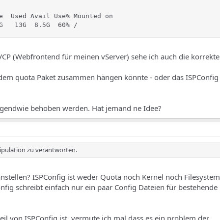
e  Used Avail Use% Mounted on

G   13G  8.5G  60% /
VCP (Webfrontend für meinen vServer) sehe ich auch die korrekte
 dem quota Paket zusammen hängen könnte - oder das ISPConfig 
 irgendwie behoben werden. Hat jemand ne Idee?
ipulation zu verantworten.
anstellen? ISPConfig ist weder Quota noch Kernel noch Filesyste
nfig schreibt einfach nur ein paar Config Dateien für bestehende
eil von ISPConfig ist, vermute ich mal dass es ein problem der