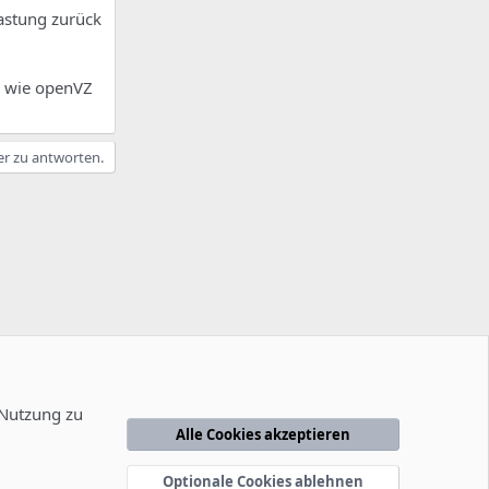
lastung zurück
s wie openVZ
er zu antworten.
 Nutzung zu
Alle Cookies akzeptieren
edingungen
Datenschutzerklärung
Hilfe
Startseite
R
S
Optionale Cookies ablehnen