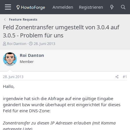
Anmelden
Registrieren
Feature Requests
Feld Zonentransfer umgestellt von 3.0.4 auf
3.0.5 - Problem für uns
E
E
Roi Danton
28. Juni 2013
r
r
s
s
Roi Danton
t
t
Member
e
e
l
l
l
l
28. Juni 2013
#1
e
u
r
n
Hallo,
d
g
e
s
irgendwie hat sich die Abfrage auf eine gültige Eingabe
s
d
geändert bzw wurde überhaupt erst eingerichtet für dieses
T
a
Feld für eine DNS-Zone:
h
t
e
u
m
m
Zonentransfer zu diesen IP Adressen erlauben (mit Komma
a
getrennte Liste)