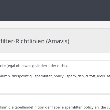
lter-Richtlinien (Amavis)
cke (egal ob etwas geändert oder nicht).
 column `dbispconfig`.`spamfilter_policy`.`spam_dsn_cutoff_level` a
in die tabellendefinition der Tabelle spamfilter_policy an, die cu