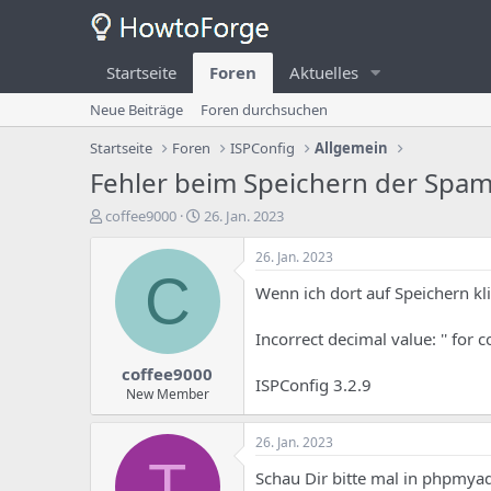
Startseite
Foren
Aktuelles
Neue Beiträge
Foren durchsuchen
Startseite
Foren
ISPConfig
Allgemein
Fehler beim Speichern der Spamfi
E
E
coffee9000
26. Jan. 2023
r
r
s
s
26. Jan. 2023
t
t
C
Wenn ich dort auf Speichern kli
e
e
l
l
l
l
Incorrect decimal value: '' for
e
u
coffee9000
r
n
ISPConfig 3.2.9
d
g
New Member
e
s
s
d
26. Jan. 2023
T
a
T
h
t
Schau Dir bitte mal in phpmyadm