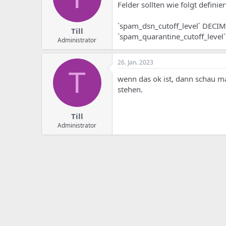
e
u
Felder sollten wie folgt definier
m
m
a
`spam_dsn_cutoff_level` DECIM
s
Till
`spam_quarantine_cutoff_level
Administrator
26. Jan. 2023
T
wenn das ok ist, dann schau mal
stehen.
Till
Administrator