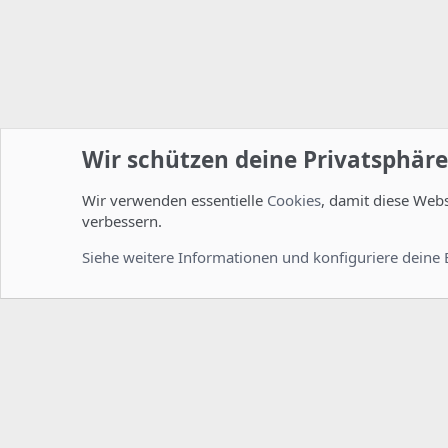
Wir schützen deine Privatsphäre
Wir verwenden essentielle
Cookies
, damit diese Web
Startseite
Foren
ISPConfig
Allgemein
verbessern.
Cookies
Deutsch [Du]
Siehe weitere Informationen und konfiguriere deine 
Comm