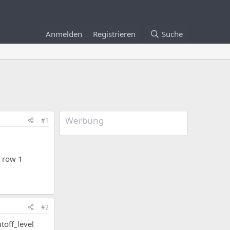
Anmelden
Registrieren
Suche
Werbung
#1
t row 1
#2
toff_level