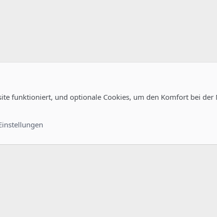
site funktioniert, und optionale Cookies, um den Komfort bei der
Kontakt
Nutzungsb
Einstellungen
®
unity platform by XenForo
© 2010-2022 XenForo Ltd.
-
Deutsch von xenDach
©2010