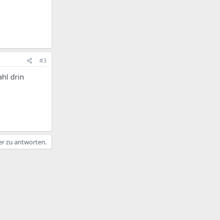
#3
ahl drin
er zu antworten.