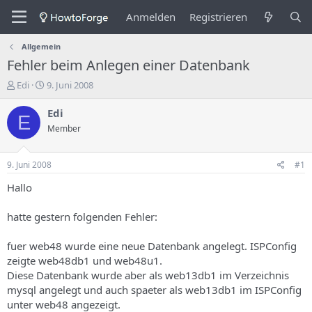
Anmelden
Registrieren
Allgemein
Fehler beim Anlegen einer Datenbank
E
E
Edi
9. Juni 2008
r
r
s
s
Edi
E
t
t
Member
e
e
l
l
l
l
9. Juni 2008
#1
e
u
r
n
Hallo
d
g
e
s
hatte gestern folgenden Fehler:
s
d
T
a
fuer web48 wurde eine neue Datenbank angelegt. ISPConfig
h
t
zeigte web48db1 und web48u1.
e
u
m
m
Diese Datenbank wurde aber als web13db1 im Verzeichnis
a
mysql angelegt und auch spaeter als web13db1 im ISPConfig
s
unter web48 angezeigt.