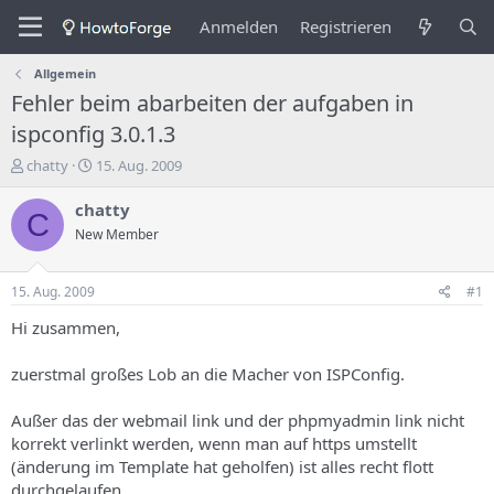
Anmelden
Registrieren
Allgemein
Fehler beim abarbeiten der aufgaben in
ispconfig 3.0.1.3
E
E
chatty
15. Aug. 2009
r
r
s
s
chatty
C
t
t
New Member
e
e
l
l
l
l
15. Aug. 2009
#1
e
u
r
n
Hi zusammen,
d
g
e
s
zuerstmal großes Lob an die Macher von ISPConfig.
s
d
T
a
Außer das der webmail link und der phpmyadmin link nicht
h
t
korrekt verlinkt werden, wenn man auf https umstellt
e
u
m
m
(änderung im Template hat geholfen) ist alles recht flott
a
durchgelaufen.