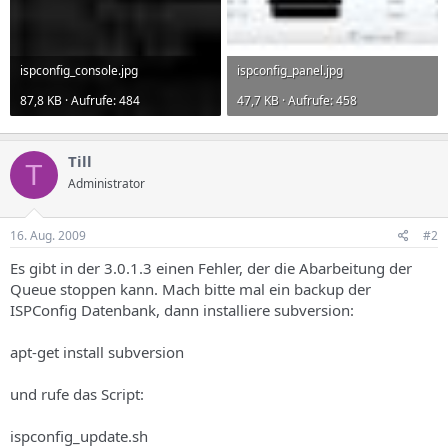
ispconfig_console.jpg
ispconfig_panel.jpg
87,8 KB · Aufrufe: 484
47,7 KB · Aufrufe: 458
Till
T
Administrator
16. Aug. 2009
#2
Es gibt in der 3.0.1.3 einen Fehler, der die Abarbeitung der
Queue stoppen kann. Mach bitte mal ein backup der
ISPConfig Datenbank, dann installiere subversion:
apt-get install subversion
und rufe das Script:
ispconfig_update.sh