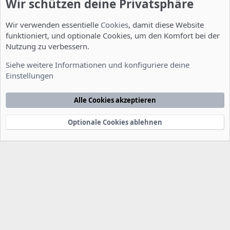
Wir schützen deine Privatsphäre
Wir verwenden essentielle
Cookies
, damit diese Website
funktioniert, und optionale Cookies, um den Komfort bei der
Nutzung zu verbessern.
Allgemein
Siehe weitere Informationen und konfiguriere deine
Einstellungen
Cookies
Deutsch [Du]
Kontakt
Nutzungsbedingungen
Datenschutzerklärung
Hilfe
Alle Cookies akzeptieren
Startseite
R
S
S
Optionale Cookies ablehnen
®
Community platform by XenForo
© 2010-2022 XenForo Ltd.
-
Deutsch von
-
xenDach
©2010-2014
F
e
e
d