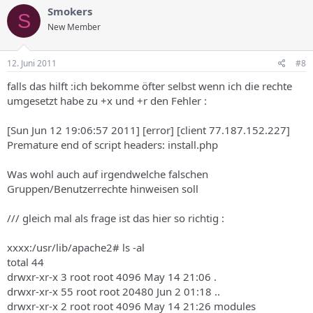
Smokers
S
New Member
12. Juni 2011
#8
falls das hilft :ich bekomme öfter selbst wenn ich die rechte
umgesetzt habe zu +x und +r den Fehler :
[Sun Jun 12 19:06:57 2011] [error] [client 77.187.152.227]
Premature end of script headers: install.php
Was wohl auch auf irgendwelche falschen
Gruppen/Benutzerrechte hinweisen soll
/// gleich mal als frage ist das hier so richtig :
xxxx:/usr/lib/apache2# ls -al
total 44
drwxr-xr-x 3 root root 4096 May 14 21:06 .
drwxr-xr-x 55 root root 20480 Jun 2 01:18 ..
drwxr-xr-x 2 root root 4096 May 14 21:26 modules