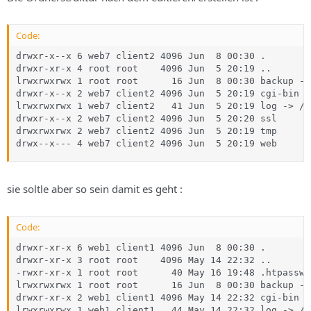
s
Code:
drwxr-x--x 6 web7 client2 4096 Jun  8 00:30 .

drwxr-xr-x 4 root root    4096 Jun  5 20:19 ..

lrwxrwxrwx 1 root root      16 Jun  8 00:30 backup ->
drwxr-x--x 2 web7 client2 4096 Jun  5 20:19 cgi-bin

lrwxrwxrwx 1 web7 client2   41 Jun  5 20:19 log -> /v
drwxr-x--x 2 web7 client2 4096 Jun  5 20:20 ssl

drwxrwxrwx 2 web7 client2 4096 Jun  5 20:19 tmp

drwx--x--- 4 web7 client2 4096 Jun  5 20:19 web
sie soltle aber so sein damit es geht :
Code:
drwxr-xr-x 6 web1 client1 4096 Jun  8 00:30 .

drwxr-xr-x 3 root root    4096 May 14 22:32 ..

-rwxr-xr-x 1 root root      40 May 16 19:48 .htpasswd_
lrwxrwxrwx 1 root root      16 Jun  8 00:30 backup ->
drwxr-xr-x 2 web1 client1 4096 May 14 22:32 cgi-bin

lrwxrwxrwx 1 web1 client1   44 May 14 22:32 log -> /v