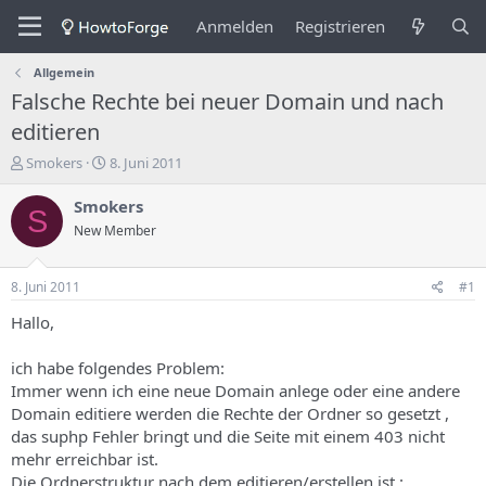
Anmelden
Registrieren
Allgemein
Falsche Rechte bei neuer Domain und nach
editieren
E
E
Smokers
8. Juni 2011
r
r
s
s
Smokers
S
t
t
New Member
e
e
l
l
l
l
8. Juni 2011
#1
e
u
r
n
Hallo,
d
g
e
s
ich habe folgendes Problem:
s
d
Immer wenn ich eine neue Domain anlege oder eine andere
T
a
Domain editiere werden die Rechte der Ordner so gesetzt ,
h
t
das suphp Fehler bringt und die Seite mit einem 403 nicht
e
u
m
m
mehr erreichbar ist.
a
Die Ordnerstruktur nach dem editieren/erstellen ist :