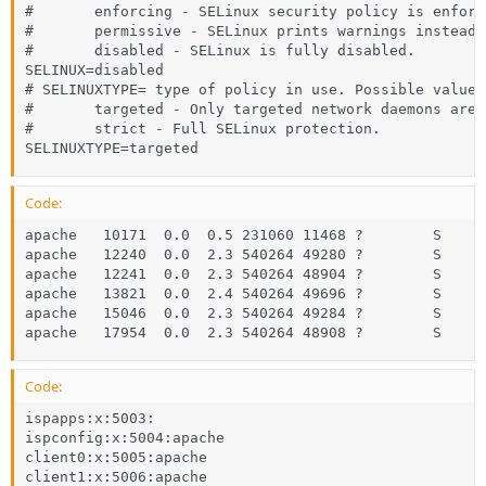
#       enforcing - SELinux security policy is enforce
#       permissive - SELinux prints warnings instead 
#       disabled - SELinux is fully disabled.

SELINUX=disabled

# SELINUXTYPE= type of policy in use. Possible values 
#       targeted - Only targeted network daemons are 
#       strict - Full SELinux protection.

SELINUXTYPE=targeted
Code:
apache   10171  0.0  0.5 231060 11468 ?        S    A
apache   12240  0.0  2.3 540264 49280 ?        S    A
apache   12241  0.0  2.3 540264 48904 ?        S    A
apache   13821  0.0  2.4 540264 49696 ?        S    A
apache   15046  0.0  2.3 540264 49284 ?        S    A
apache   17954  0.0  2.3 540264 48908 ?        S    A
Code:
ispapps:x:5003:

ispconfig:x:5004:apache

client0:x:5005:apache

client1:x:5006:apache