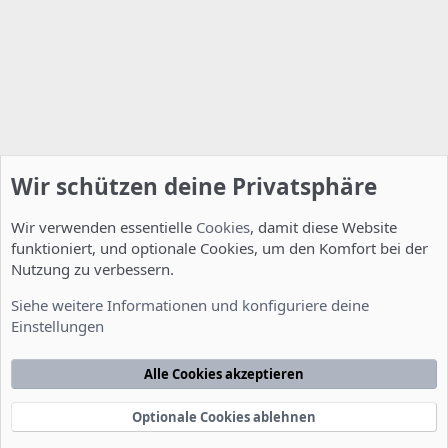
Wir schützen deine Privatsphäre
Wir verwenden essentielle
Cookies
, damit diese Website
funktioniert, und optionale Cookies, um den Komfort bei der
Nutzung zu verbessern.
Allgemein
Siehe weitere Informationen und konfiguriere deine
Einstellungen
Cookies
Deutsch [Du]
Kontakt
Nutzungsbedingungen
Datenschutzerklärung
Hilfe
Alle Cookies akzeptieren
Startseite
R
S
S
Optionale Cookies ablehnen
®
Community platform by XenForo
© 2010-2022 XenForo Ltd.
-
Deutsch von
-
xenDach
©2010-2014
F