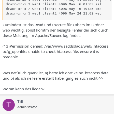
drwxr-xr-x 2 web1 client1 4096 May 16 01:03 ssl

drwxr-xr-x 2 web1 client1 4096 May 16 19:35 tmp

drwxr-xr-x 5 web1 client1 4096 May 24 21:02 web
Zumindest ist das Read und Execute für Others im Ordner
web wichtig, sonst komtm der besagte Fehler der sich durch
diese Meldung im Apache/Suexec log findet:
(13)Permission denied: /var/www/saddsdads/web/.htaccess
pcfg_openfile: unable to check htaccess file, ensure it is
readable
Was natürlich quark ist, a) hatte ich dort keine .htaccess datei
und b) als ich ne leere erstellt habe, ging es auch nicht ^^
Woran kann das liegen?
Till
T
Administrator