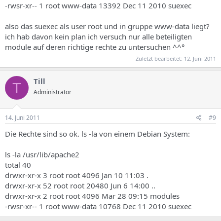
-rwsr-xr-- 1 root www-data 13392 Dec 11 2010 suexec
also das suexec als user root und in gruppe www-data liegt?
ich hab davon kein plan ich versuch nur alle beteiligten
module auf deren richtige rechte zu untersuchen ^^°
Zuletzt bearbeitet:
12. Juni 2011
Till
T
Administrator
14. Juni 2011
#9
Die Rechte sind so ok. ls -la von einem Debian System:
ls -la /usr/lib/apache2
total 40
drwxr-xr-x 3 root root 4096 Jan 10 11:03 .
drwxr-xr-x 52 root root 20480 Jun 6 14:00 ..
drwxr-xr-x 2 root root 4096 Mar 28 09:15 modules
-rwsr-xr-- 1 root www-data 10768 Dec 11 2010 suexec