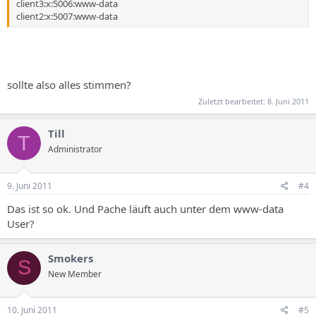
client3:x:5006:www-data
client2:x:5007:www-data
sollte also alles stimmen?
Zuletzt bearbeitet:
8. Juni 2011
Till
T
Administrator
9. Juni 2011
#4
Das ist so ok. Und Pache läuft auch unter dem www-data
User?
Smokers
S
New Member
10. Juni 2011
#5