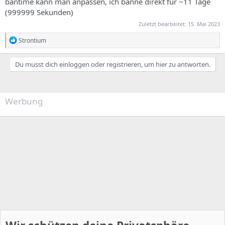
bantime kann man anpassen, ich banne direkt für ~11 Tage
(999999 Sekunden)
Zuletzt bearbeitet:
15. Mai 2023
R
Strontium
e
a
k
Du musst dich einloggen oder registrieren, um hier zu antworten.
t
i
o
n
Werbung
e
n
: