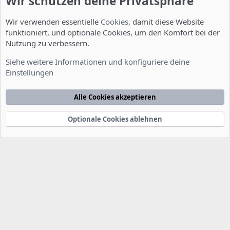
Wir schützen deine Privatsphäre
Wir verwenden essentielle
Cookies
, damit diese Website
funktioniert, und optionale Cookies, um den Komfort bei der
Nutzung zu verbessern.
Tipps - Tricks - Mods
Siehe weitere Informationen und konfiguriere deine
Einstellungen
Cookies
Deutsch [Du]
Kontakt
Nutzungsbedingungen
Datenschutzerklärung
Hilfe
Alle Cookies akzeptieren
Startseite
R
S
S
Optionale Cookies ablehnen
®
Community platform by XenForo
© 2010-2022 XenForo Ltd.
-
Deutsch von
-
xenDach
©2010-2014
F
e
e
d