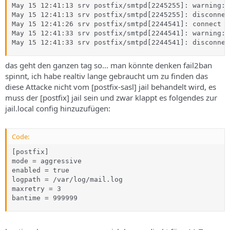
May 15 12:41:13 srv postfix/smtpd[2245255]: warning: 
May 15 12:41:13 srv postfix/smtpd[2245255]: disconnec
May 15 12:41:26 srv postfix/smtpd[2244541]: connect f
May 15 12:41:33 srv postfix/smtpd[2244541]: warning: 
May 15 12:41:33 srv postfix/smtpd[2244541]: disconnec
das geht den ganzen tag so... man könnte denken fail2ban
spinnt, ich habe realtiv lange gebraucht um zu finden das
diese Attacke nicht vom [postfix-sasl] jail behandelt wird, es
muss der [postfix] jail sein und zwar klappt es folgendes zur
jail.local config hinzuzufügen:
Code:
[postfix]

mode = aggressive

enabled = true

logpath = /var/log/mail.log

maxretry = 3

bantime = 999999