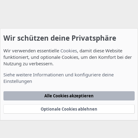
Wir schützen deine Privatsphäre
Wir verwenden essentielle
Cookies
, damit diese Website
funktioniert, und optionale Cookies, um den Komfort bei der
Nutzung zu verbessern.
Allgemein
Siehe weitere Informationen und konfiguriere deine
Einstellungen
Cookies
Deutsch [Du]
Kontakt
Nutzungsbedingungen
Datenschutzerklärung
Hilfe
Alle Cookies akzeptieren
Startseite
R
S
S
Optionale Cookies ablehnen
®
Community platform by XenForo
© 2010-2022 XenForo Ltd.
-
Deutsch von
-
xenDach
©2010-2014
F
e
e
d