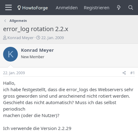
Anmelden
Registrieren
Allgemein
error_log rotation 2.2.x
E
E
Konrad Meyer
22. Jan. 2009
r
r
s
s
Konrad Meyer
K
t
t
New Member
e
e
l
l
l
l
22. Jan. 2009
#1
e
u
r
n
Hallo,
d
g
ich habe festgestellt, dass die error_logs des Webservers sehr
e
s
gross geworden sind und anscheinend nicht rotiert werden.
s
d
Geschieht das nicht automatisch? Muss ich das selbst
T
a
periodisch
h
t
machen (oder die Nutzer)?
e
u
m
m
a
Ich verwende die Version 2.2.29
s