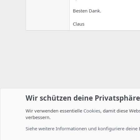
Besten Dank.
Claus
Wir schützen deine Privatsphäre
Wir verwenden essentielle
Cookies
, damit diese Web
Startseite
Foren
ISPConfig
Allgemein
verbessern.
Cookies
Deutsch [Du]
Siehe weitere Informationen und konfiguriere deine 
Comm