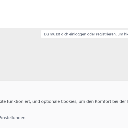
Du musst dich einloggen oder registrieren, um hi
site funktioniert, und optionale Cookies, um den Komfort bei der
Kontakt
Nutzungsb
Einstellungen
®
unity platform by XenForo
© 2010-2022 XenForo Ltd.
-
Deutsch von xenDach
©2010