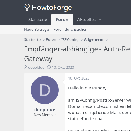
Startseite
Foren
Aktuelles
Neue Beiträge
Foren durchsuchen
Startseite
Foren
ISPConfig
Allgemein
Empfänger-abhängiges Auth-Rel
Gateway
E
E
deepblue
10. Okt. 2023
r
r
s
s
10. Okt. 2023
t
t
D
Hallo in die Runde,
e
e
l
l
l
l
am ISPConfig/Postfix-Server wi
e
u
Domain example.com ist ein
M
deepblue
r
n
wonach eingehende Mails der g
d
g
New Member
stattgefunden hat.
e
s
s
d
T
a
Beispiel am Security-Gateway 