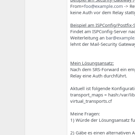
h
t
From=
foo@example.com
-> Re
e
u
keine Auth vor dem Relay stat
m
m
a
Beispiel am ISPConfig/Postfix-
s
Findet am ISPConfig-Server na
Weiterleitung an
bar@example
lehnt der Mail-Security Gatewa
Mein Lösungsansatz:
Nach dem SRS-Forward ein emp
Relay eine Auth durchführt.
Aktuell ist folgende Konfigurati
transport_maps = hash:/var/li
virtual_transports.cf
Meine Fragen:
1) Würde der Lösungsansatz fu
2) Gäbe es einen alternativen A