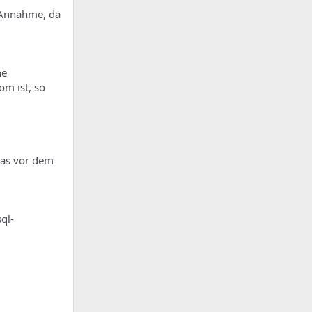
 Annahme, da
ne
om ist, so
das vor dem
ql-