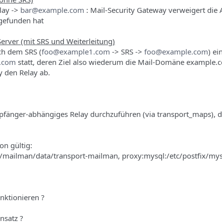
lay ->
bar@example.com
: Mail-Security Gateway verweigert die
tgefunden hat
Server (mit SRS und Weiterleitung)
ch dem SRS (
foo@example1.com
-> SRS ->
foo@example.com
) ei
.com
statt, deren Ziel also wiederum die Mail-Domäne example.c
y den Relay ab.
fänger-abhängiges Relay durchzuführen (via transport_maps), 
on gültig:
b/mailman/data/transport-mailman, proxy:mysql:/etc/postfix/mys
nktionieren ?
nsatz ?