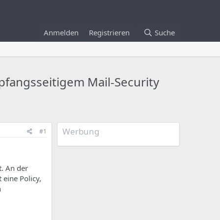
Anmelden
Registrieren
Suche
fangsseitigem Mail-Security
Werbung
#1
t. An der
 eine Policy,
h