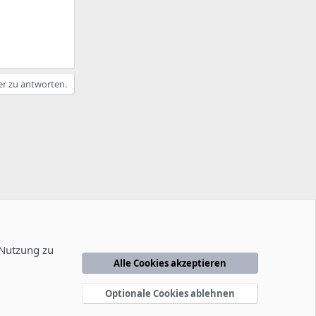
er zu antworten.
 Nutzung zu
Alle Cookies akzeptieren
edingungen
Datenschutzerklärung
Hilfe
Startseite
R
S
Optionale Cookies ablehnen
S
-2014
-