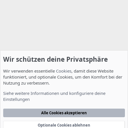
Wir schützen deine Privatsphäre
Wir verwenden essentielle
Cookies
, damit diese Website
funktioniert, und optionale Cookies, um den Komfort bei der
Nutzung zu verbessern.
Feature Requests
Siehe weitere Informationen und konfiguriere deine
Einstellungen
Cookies
Deutsch [Du]
Kontakt
Nutzungsbedingungen
Datenschutzerklärung
Hilfe
Alle Cookies akzeptieren
Startseite
R
S
S
Optionale Cookies ablehnen
®
Community platform by XenForo
© 2010-2022 XenForo Ltd.
-
Deutsch von
-