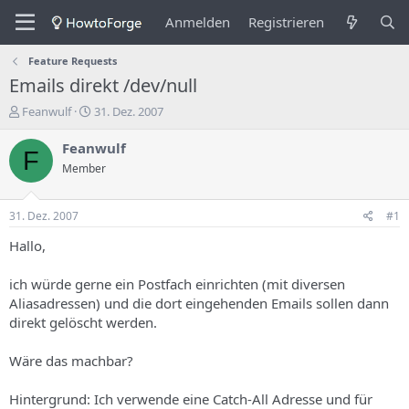
Anmelden
Registrieren
Feature Requests
Emails direkt /dev/null
E
E
Feanwulf
31. Dez. 2007
r
r
s
s
Feanwulf
F
t
t
Member
e
e
l
l
l
l
31. Dez. 2007
#1
e
u
r
n
Hallo,
d
g
e
s
ich würde gerne ein Postfach einrichten (mit diversen
s
d
Aliasadressen) und die dort eingehenden Emails sollen dann
T
a
direkt gelöscht werden.
h
t
e
u
m
m
Wäre das machbar?
a
s
Hintergrund: Ich verwende eine Catch-All Adresse und für