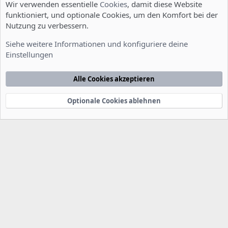
Wir verwenden essentielle
Cookies
, damit diese Website
funktioniert, und optionale Cookies, um den Komfort bei der
Nutzung zu verbessern.
Allgemein
Siehe weitere Informationen und konfiguriere deine
Einstellungen
Cookies
Deutsch [Du]
Kontakt
Nutzungsbedingungen
Datenschutzerklärung
Hilfe
Alle Cookies akzeptieren
Startseite
R
S
S
Optionale Cookies ablehnen
®
Community platform by XenForo
© 2010-2022 XenForo Ltd.
-
Deutsch von
-
xenDach
©2010-2014
F
e
e
d