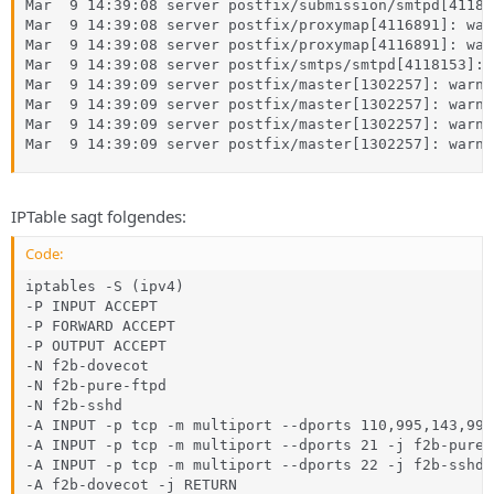
Mar  9 14:39:08 server postfix/submission/smtpd[41181
Mar  9 14:39:08 server postfix/proxymap[4116891]: war
Mar  9 14:39:08 server postfix/proxymap[4116891]: war
Mar  9 14:39:08 server postfix/smtps/smtpd[4118153]: 
Mar  9 14:39:09 server postfix/master[1302257]: warni
Mar  9 14:39:09 server postfix/master[1302257]: warni
Mar  9 14:39:09 server postfix/master[1302257]: warni
Mar  9 14:39:09 server postfix/master[1302257]: warni
IPTable sagt folgendes:
Code:
iptables -S (ipv4)

-P INPUT ACCEPT

-P FORWARD ACCEPT

-P OUTPUT ACCEPT

-N f2b-dovecot

-N f2b-pure-ftpd

-N f2b-sshd

-A INPUT -p tcp -m multiport --dports 110,995,143,993
-A INPUT -p tcp -m multiport --dports 21 -j f2b-pure-f
-A INPUT -p tcp -m multiport --dports 22 -j f2b-sshd

-A f2b-dovecot -j RETURN
