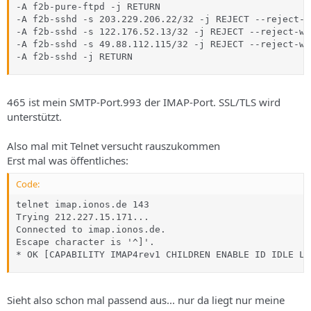
-A f2b-pure-ftpd -j RETURN

-A f2b-sshd -s 203.229.206.22/32 -j REJECT --reject-w
-A f2b-sshd -s 122.176.52.13/32 -j REJECT --reject-wi
-A f2b-sshd -s 49.88.112.115/32 -j REJECT --reject-wi
-A f2b-sshd -j RETURN
465 ist mein SMTP-Port.993 der IMAP-Port. SSL/TLS wird
unterstützt.
Also mal mit Telnet versucht rauszukommen
Erst mal was öffentliches:
Code:
telnet imap.ionos.de 143

Trying 212.227.15.171...

Connected to imap.ionos.de.

Escape character is '^]'.

* OK [CAPABILITY IMAP4rev1 CHILDREN ENABLE ID IDLE LI
Sieht also schon mal passend aus... nur da liegt nur meine