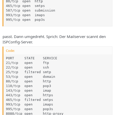
80/tcp  open  http

465/tcp open  smtps

587/tcp open  submission

993/tcp open  imaps

995/tcp open  pop3s
passt. Dann umgedreht. Sprich: Der Mailserver scannt den
ISPConfig-Server.
Code:
PORT     STATE    SERVICE

21/tcp   open     ftp

22/tcp   open     ssh

25/tcp   filtered smtp

53/tcp   open     domain

80/tcp   open     http

110/tcp  open     pop3

143/tcp  open     imap

443/tcp  open     https

465/tcp  filtered smtps

993/tcp  open     imaps

995/tcp  open     pop3s

8080/tcp open     http-proxy
