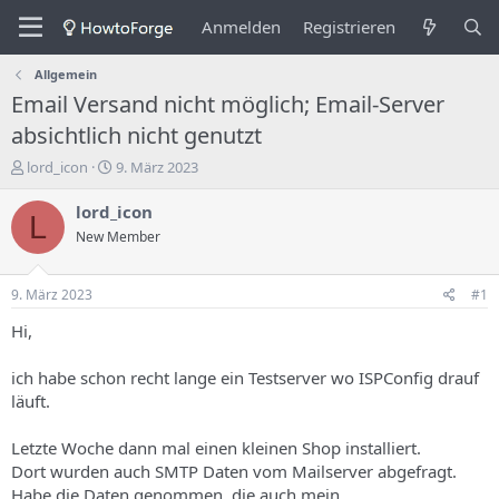
Anmelden
Registrieren
Allgemein
Email Versand nicht möglich; Email-Server
absichtlich nicht genutzt
E
E
lord_icon
9. März 2023
r
r
s
s
lord_icon
L
t
t
New Member
e
e
l
l
l
l
9. März 2023
#1
e
u
r
n
Hi,
d
g
e
s
ich habe schon recht lange ein Testserver wo ISPConfig drauf
s
d
läuft.
T
a
h
t
Letzte Woche dann mal einen kleinen Shop installiert.
e
u
m
m
Dort wurden auch SMTP Daten vom Mailserver abgefragt.
a
Habe die Daten genommen, die auch mein