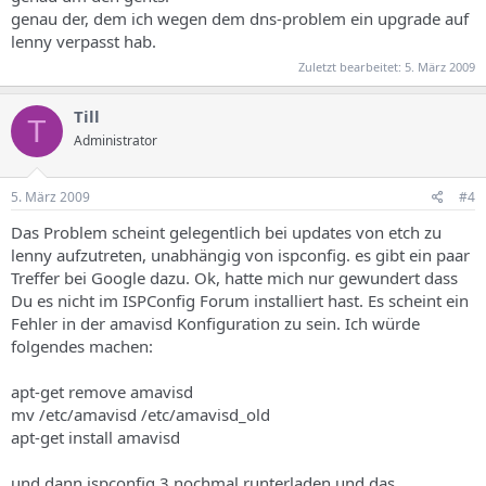
genau der, dem ich wegen dem dns-problem ein upgrade auf
lenny verpasst hab.
Zuletzt bearbeitet:
5. März 2009
Till
T
Administrator
5. März 2009
#4
Das Problem scheint gelegentlich bei updates von etch zu
lenny aufzutreten, unabhängig von ispconfig. es gibt ein paar
Treffer bei Google dazu. Ok, hatte mich nur gewundert dass
Du es nicht im ISPConfig Forum installiert hast. Es scheint ein
Fehler in der amavisd Konfiguration zu sein. Ich würde
folgendes machen:
apt-get remove amavisd
mv /etc/amavisd /etc/amavisd_old
apt-get install amavisd
und dann ispconfig 3 nochmal runterladen und das