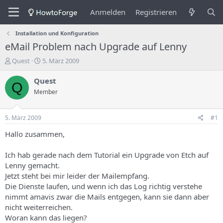
Anmelden
Registrieren
Installation und Konfiguration
eMail Problem nach Upgrade auf Lenny
E
E
Quest
5. März 2009
r
r
s
s
Quest
Q
t
t
Member
e
e
l
l
l
l
5. März 2009
#1
e
u
r
n
Hallo zusammen,
d
g
e
s
Ich hab gerade nach dem Tutorial ein Upgrade von Etch auf
s
d
Lenny gemacht.
T
a
Jetzt steht bei mir leider der Mailempfang.
h
t
Die Dienste laufen, und wenn ich das Log richtig verstehe
e
u
m
m
nimmt amavis zwar die Mails entgegen, kann sie dann aber
a
nicht weiterreichen.
s
Woran kann das liegen?