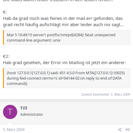
€:
Hab da grad noch was feines in der mail.err gefunden, das
grad recht häufig aufschlägt mir aber leider auch nix sagt...
Mar 5 10:49:15 server1 postfix/smtpd[4284]: fatal: unexpected
command-line argument: unix
€2:
Hab grad gesehen, der Error im Maillog ist jetzt ein anderer:
(host 127.0.0.1[127.0.0.1] said: 451 4.5.0 From MTA([127.0.0.1]:10025)
during fwd-connect (errno=): id=04144-02 (in reply to end of DATA
command))
Zuletzt bearbeitet:
5. März 2009
Till
T
Administrator
5. März 2009
#8