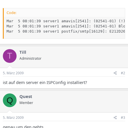
Code:
Mar  5 08:01:39 server1 amavis[2541]: (02541-01) (!)F
Mar  5 08:01:39 server1 amavis[2541]: (02541-01) Bloc
Mar  5 08:01:39 server1 postfix/smtp[16129]: E212D265
Till
T
Administrator
5. März 2009
#2
ist auf dem server ein ISPConfig installiert?
Quest
Q
Member
5. März 2009
#3
genau um den gehts.