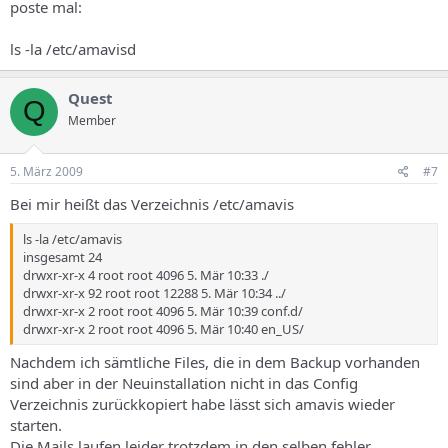
poste mal:
ls -la /etc/amavisd
Quest
Q
Member
5. März 2009
#7
Bei mir heißt das Verzeichnis /etc/amavis
ls -la /etc/amavis
insgesamt 24
drwxr-xr-x 4 root root 4096 5. Mär 10:33 ./
drwxr-xr-x 92 root root 12288 5. Mär 10:34 ../
drwxr-xr-x 2 root root 4096 5. Mär 10:39 conf.d/
drwxr-xr-x 2 root root 4096 5. Mär 10:40 en_US/
Nachdem ich sämtliche Files, die in dem Backup vorhanden
sind aber in der Neuinstallation nicht in das Config
Verzeichnis zurückkopiert habe lässt sich amavis wieder
starten.
Die Mails laufen leider trotzdem in den selben fehler...