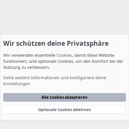
Wir schützen deine Privatsphäre
Wir verwenden essentielle
Cookies
, damit diese Website
funktioniert, und optionale Cookies, um den Komfort bei der
Nutzung zu verbessern.
Fragen zu Howtos
Siehe weitere Informationen und konfiguriere deine
Einstellungen
Cookies
Deutsch [Du]
Kontakt
Nutzungsbedingungen
Datenschutzerklärung
Hilfe
Alle Cookies akzeptieren
Startseite
R
S
S
Optionale Cookies ablehnen
®
Community platform by XenForo
© 2010-2022 XenForo Ltd.
-
Deutsch von
-
xenDach
©2010-2014
F
e
e
d