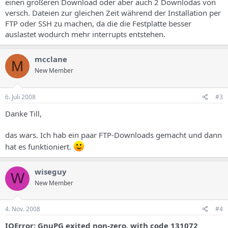
einen größeren Download oder aber auch 2 Downlodas von
versch. Dateien zur gleichen Zeit während der Installation per
FTP oder SSH zu machen, da die die Festplatte besser
auslastet wodurch mehr interrupts entstehen.
mcclane
M
New Member
6. Juli 2008
#3
Danke Till,
das wars. Ich hab ein paar FTP-Downloads gemacht und dann
hat es funktioniert.
wiseguy
W
New Member
4. Nov. 2008
#4
IOError: GnuPG exited non-zero, with code 131072