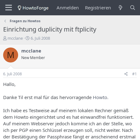
Anmelden
Registrieren
Fragen zu Howtos
Einrichtung duplicity mit ftplicity
E
E
mcclane
6. Juli 2008
r
r
s
s
mcclane
M
t
t
New Member
e
e
l
l
l
l
6. Juli 2008
#1
e
u
r
n
Hallo,
d
g
e
s
Danke Til erst mal für das hervorragende
Howto.
s
d
T
a
Ich habe es Testweise auf meinem lokalen Rechner gemäß
h
t
dem Howto eingerichtet und es hat einwandfrei funktioniert.
e
u
m
m
Auf meinem Webserver jedoch komme ich an der Stelle, wo
a
ich per PGP einen Schlüssel erzeugen soll, nicht weiter. Nach
s
der Bestätigung der Passphrase fängt er anscheinend erstmal