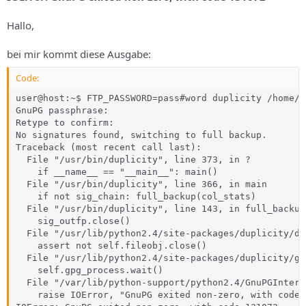
Hallo,
bei mir kommt diese Ausgabe:
Code:
user@host:~$ FTP_PASSWORD=pass#word duplicity /home/u
GnuPG passphrase:

Retype to confirm:

No signatures found, switching to full backup.

Traceback (most recent call last):

  File "/usr/bin/duplicity", line 373, in ?

    if __name__ == "__main__": main()

  File "/usr/bin/duplicity", line 366, in main

    if not sig_chain: full_backup(col_stats)

  File "/usr/bin/duplicity", line 143, in full_backup

    sig_outfp.close()

  File "/usr/lib/python2.4/site-packages/duplicity/du
    assert not self.fileobj.close()

  File "/usr/lib/python2.4/site-packages/duplicity/gp
    self.gpg_process.wait()

  File "/var/lib/python-support/python2.4/GnuPGInterf
    raise IOError, "GnuPG exited non-zero, with code 