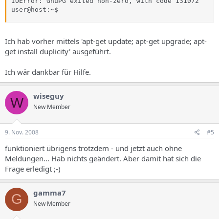
IOError: GnuPG exited non-zero, with code 131072

user@host:~$
Ich hab vorher mittels 'apt-get update; apt-get upgrade; apt-
get install duplicity' ausgeführt.
Ich wär dankbar für Hilfe.
wiseguy
W
New Member
9. Nov. 2008
#5
funktioniert übrigens trotzdem - und jetzt auch ohne
Meldungen... Hab nichts geändert. Aber damit hat sich die
Frage erledigt ;-)
gamma7
G
New Member