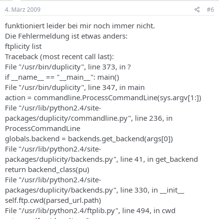
4. März 2009
#6
funktioniert leider bei mir noch immer nicht.
Die Fehlermeldung ist etwas anders:
ftplicity list
Traceback (most recent call last):
File "/usr/bin/duplicity", line 373, in ?
if __name__ == "__main__": main()
File "/usr/bin/duplicity", line 347, in main
action = commandline.ProcessCommandLine(sys.argv[1:])
File "/usr/lib/python2.4/site-
packages/duplicity/commandline.py", line 236, in
ProcessCommandLine
globals.backend = backends.get_backend(args[0])
File "/usr/lib/python2.4/site-
packages/duplicity/backends.py", line 41, in get_backend
return backend_class(pu)
File "/usr/lib/python2.4/site-
packages/duplicity/backends.py", line 330, in __init__
self.ftp.cwd(parsed_url.path)
File "/usr/lib/python2.4/ftplib.py", line 494, in cwd